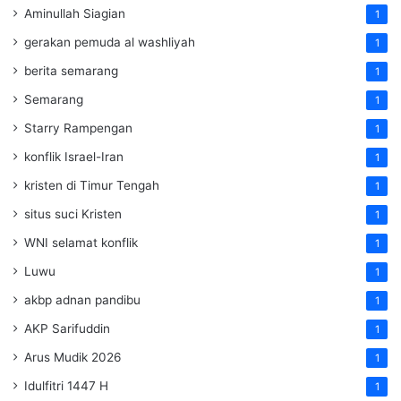
Aminullah Siagian
1
gerakan pemuda al washliyah
1
berita semarang
1
Semarang
1
Starry Rampengan
1
konflik Israel-Iran
1
kristen di Timur Tengah
1
situs suci Kristen
1
WNI selamat konflik
1
Luwu
1
akbp adnan pandibu
1
AKP Sarifuddin
1
Arus Mudik 2026
1
Idulfitri 1447 H
1