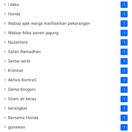
i dako
1
Honda
1
Wabup ajak warga manfaatkan pekarangan
1
Wabup Atika panen jagung
1
Nusantara
1
Safari Ramadhan
1
Serba-serbi
1
Kriminal
1
Aktivis KontraS
1
Gema Kosgoro
1
Siram air keras
1
berangkat
1
Bersama Honda
1
gunawan
1