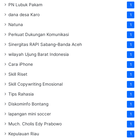
PN Lubuk Pakam
1
dana desa Karo
1
Natuna
1
Perkuat Dukungan Komunikasi
1
Sinergitas RAPI Sabang–Banda Aceh
1
wilayah Ujung Barat Indonesia
1
Cara iPhone
1
Skill Riset
1
Skill Copywriting Emosional
1
Tips Rahasia
1
Diskominfo Bontang
1
lapangan mini soccer
1
Much. Cholis Edy Prabowo
1
Kepulauan Riau
1