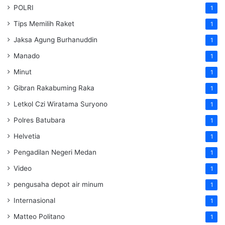
POLRI
1
Tips Memilih Raket
1
Jaksa Agung Burhanuddin
1
Manado
1
Minut
1
Gibran Rakabuming Raka
1
Letkol Czi Wiratama Suryono
1
Polres Batubara
1
Helvetia
1
Pengadilan Negeri Medan
1
Video
1
pengusaha depot air minum
1
Internasional
1
Matteo Politano
1