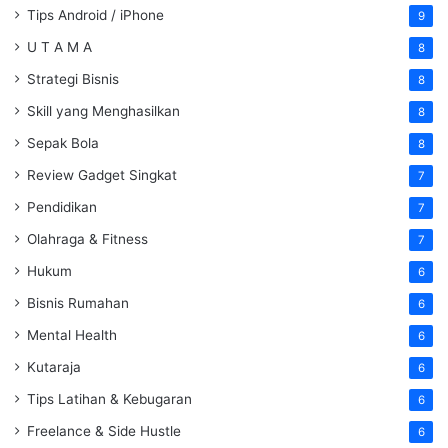
Tips Android / iPhone
9
U T A M A
8
Strategi Bisnis
8
Skill yang Menghasilkan
8
Sepak Bola
8
Review Gadget Singkat
7
Pendidikan
7
Olahraga & Fitness
7
Hukum
6
Bisnis Rumahan
6
Mental Health
6
Kutaraja
6
Tips Latihan & Kebugaran
6
Freelance & Side Hustle
6