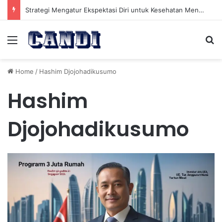
Strategi Mengatur Ekspektasi Diri untuk Kesehatan Mental yang Lebih Seimbang
Menu
Se
Home
/
Hashim Djojohadikusumo
Hashim
Djojohadikusumo