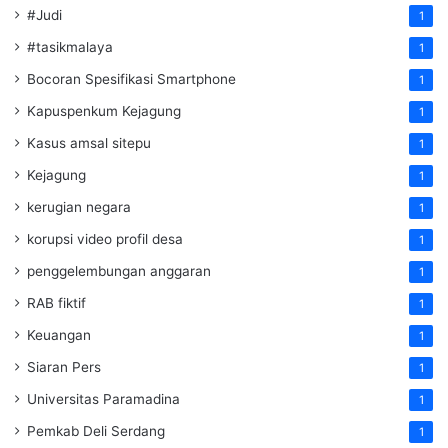
#Judi
1
#tasikmalaya
1
Bocoran Spesifikasi Smartphone
1
Kapuspenkum Kejagung
1
Kasus amsal sitepu
1
Kejagung
1
kerugian negara
1
korupsi video profil desa
1
penggelembungan anggaran
1
RAB fiktif
1
Keuangan
1
Siaran Pers
1
Universitas Paramadina
1
Pemkab Deli Serdang
1