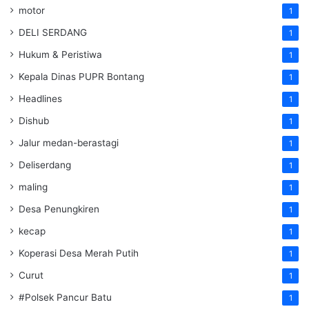
motor
1
DELI SERDANG
1
Hukum & Peristiwa
1
Kepala Dinas PUPR Bontang
1
Headlines
1
Dishub
1
Jalur medan-berastagi
1
Deliserdang
1
maling
1
Desa Penungkiren
1
kecap
1
Koperasi Desa Merah Putih
1
Curut
1
#Polsek Pancur Batu
1