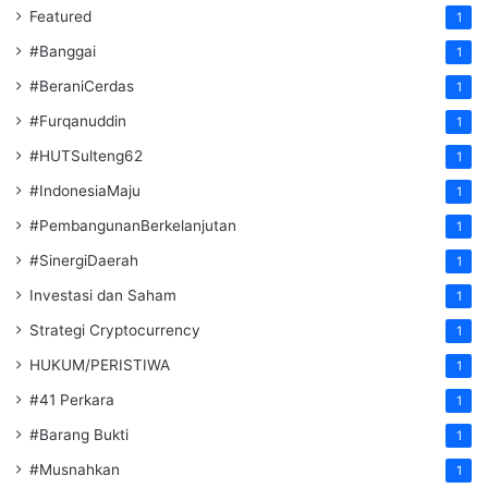
Featured
1
#Banggai
1
#BeraniCerdas
1
#Furqanuddin
1
#HUTSulteng62
1
#IndonesiaMaju
1
#PembangunanBerkelanjutan
1
#SinergiDaerah
1
Investasi dan Saham
1
Strategi Cryptocurrency
1
HUKUM/PERISTIWA
1
#41 Perkara
1
#Barang Bukti
1
#Musnahkan
1