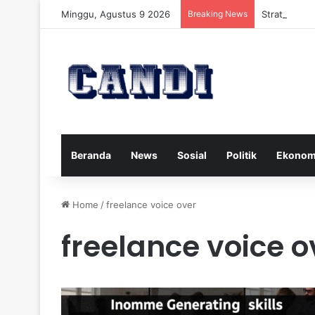
Minggu, Agustus 9 2026
Breaking News
Strategi Me
Beranda
News
Sosial
Politik
Ekonom
Home
/
freelance voice over
freelance voice o