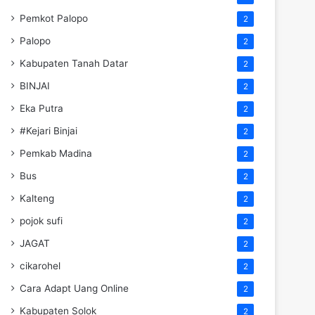
Pemkot Palopo
2
Palopo
2
Kabupaten Tanah Datar
2
BINJAI
2
Eka Putra
2
#Kejari Binjai
2
Pemkab Madina
2
Bus
2
Kalteng
2
pojok sufi
2
JAGAT
2
cikarohel
2
Cara Adapt Uang Online
2
Kabupaten Solok
2