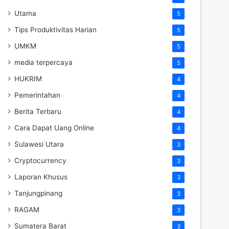
Utama
5
Tips Produktivitas Harian
5
UMKM
5
media terpercaya
5
HUKRIM
4
Pemerintahan
4
Berita Terbaru
4
Cara Dapat Uang Online
4
Sulawesi Utara
3
Cryptocurrency
3
Laporan Khusus
3
Tanjungpinang
3
RAGAM
3
Sumatera Barat
3