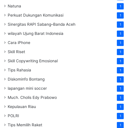
Natuna
1
Perkuat Dukungan Komunikasi
1
Sinergitas RAPI Sabang–Banda Aceh
1
wilayah Ujung Barat Indonesia
1
Cara iPhone
1
Skill Riset
1
Skill Copywriting Emosional
1
Tips Rahasia
1
Diskominfo Bontang
1
lapangan mini soccer
1
Much. Cholis Edy Prabowo
1
Kepulauan Riau
1
POLRI
1
Tips Memilih Raket
1