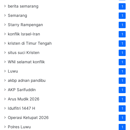
berita semarang
1
Semarang
1
Starry Rampengan
1
konflik Israel-Iran
1
kristen di Timur Tengah
1
situs suci Kristen
1
WNI selamat konflik
1
Luwu
1
akbp adnan pandibu
1
AKP Sarifuddin
1
Arus Mudik 2026
1
Idulfitri 1447 H
1
Operasi Ketupat 2026
1
Polres Luwu
1