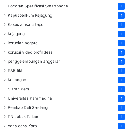
Bocoran Spesifikasi Smartphone
1
Kapuspenkum Kejagung
1
Kasus amsal sitepu
1
Kejagung
1
kerugian negara
1
korupsi video profil desa
1
penggelembungan anggaran
1
RAB fiktif
1
Keuangan
1
Siaran Pers
1
Universitas Paramadina
1
Pemkab Deli Serdang
1
PN Lubuk Pakam
1
dana desa Karo
1