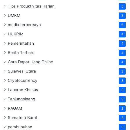
Tips Produktivitas Harian
5
UMKM
5
media terpercaya
5
HUKRIM
4
Pemerintahan
4
Berita Terbaru
4
Cara Dapat Uang Online
4
Sulawesi Utara
3
Cryptocurrency
3
Laporan Khusus
3
Tanjungpinang
3
RAGAM
3
Sumatera Barat
3
pembunuhan
3