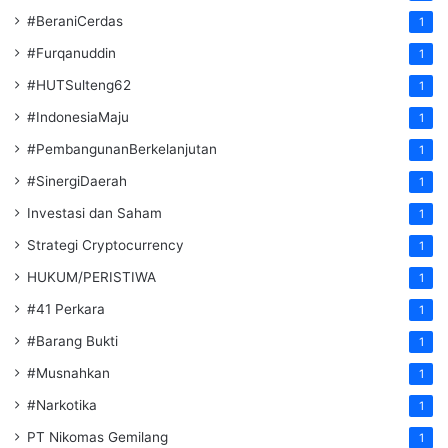
#BeraniCerdas
1
#Furqanuddin
1
#HUTSulteng62
1
#IndonesiaMaju
1
#PembangunanBerkelanjutan
1
#SinergiDaerah
1
Investasi dan Saham
1
Strategi Cryptocurrency
1
HUKUM/PERISTIWA
1
#41 Perkara
1
#Barang Bukti
1
#Musnahkan
1
#Narkotika
1
PT Nikomas Gemilang
1