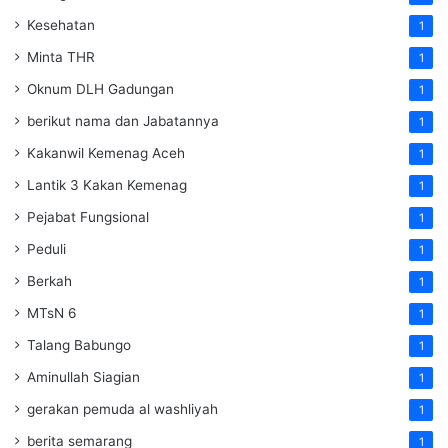
Kesehatan
1
Minta THR
1
Oknum DLH Gadungan
1
berikut nama dan Jabatannya
1
Kakanwil Kemenag Aceh
1
Lantik 3 Kakan Kemenag
1
Pejabat Fungsional
1
Peduli
1
Berkah
1
MTsN 6
1
Talang Babungo
1
Aminullah Siagian
1
gerakan pemuda al washliyah
1
berita semarang
1