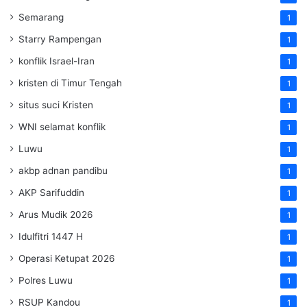
Semarang
1
Starry Rampengan
1
konflik Israel-Iran
1
kristen di Timur Tengah
1
situs suci Kristen
1
WNI selamat konflik
1
Luwu
1
akbp adnan pandibu
1
AKP Sarifuddin
1
Arus Mudik 2026
1
Idulfitri 1447 H
1
Operasi Ketupat 2026
1
Polres Luwu
1
RSUP Kandou
1