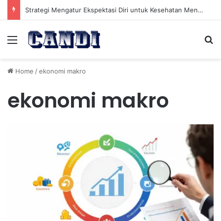
Strategi Mengatur Ekspektasi Diri untuk Kesehatan Mental yang Lebih Seimbang
Menu
Se
Home
/
ekonomi makro
ekonomi makro