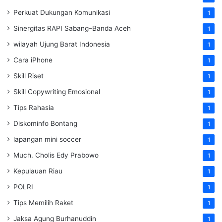
Perkuat Dukungan Komunikasi
1
Sinergitas RAPI Sabang–Banda Aceh
1
wilayah Ujung Barat Indonesia
1
Cara iPhone
1
Skill Riset
1
Skill Copywriting Emosional
1
Tips Rahasia
1
Diskominfo Bontang
1
lapangan mini soccer
1
Much. Cholis Edy Prabowo
1
Kepulauan Riau
1
POLRI
1
Tips Memilih Raket
1
Jaksa Agung Burhanuddin
1