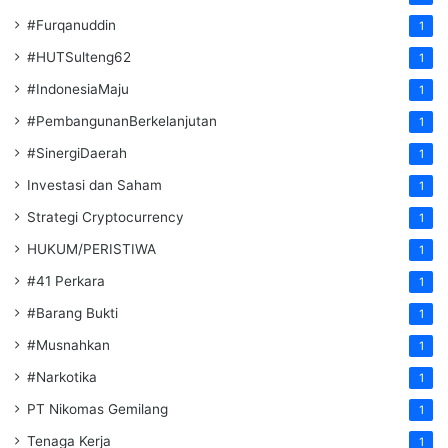
#Furqanuddin
1
#HUTSulteng62
1
#IndonesiaMaju
1
#PembangunanBerkelanjutan
1
#SinergiDaerah
1
Investasi dan Saham
1
Strategi Cryptocurrency
1
HUKUM/PERISTIWA
1
#41 Perkara
1
#Barang Bukti
1
#Musnahkan
1
#Narkotika
1
PT Nikomas Gemilang
1
Tenaga Kerja
1