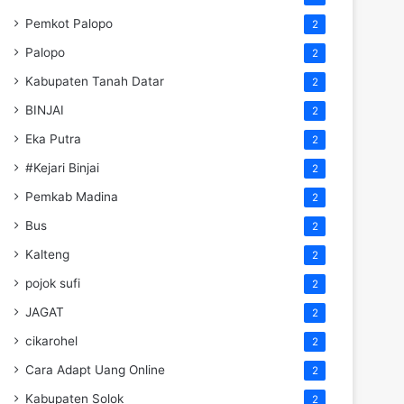
Pemkot Palopo
2
Palopo
2
Kabupaten Tanah Datar
2
BINJAI
2
Eka Putra
2
#Kejari Binjai
2
Pemkab Madina
2
Bus
2
Kalteng
2
pojok sufi
2
JAGAT
2
cikarohel
2
Cara Adapt Uang Online
2
Kabupaten Solok
2