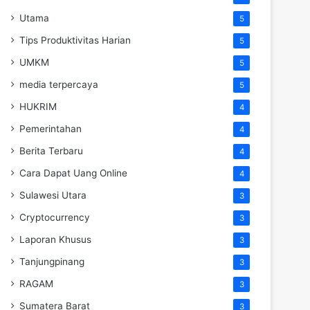
Utama
5
Tips Produktivitas Harian
5
UMKM
5
media terpercaya
5
HUKRIM
4
Pemerintahan
4
Berita Terbaru
4
Cara Dapat Uang Online
4
Sulawesi Utara
3
Cryptocurrency
3
Laporan Khusus
3
Tanjungpinang
3
RAGAM
3
Sumatera Barat
3