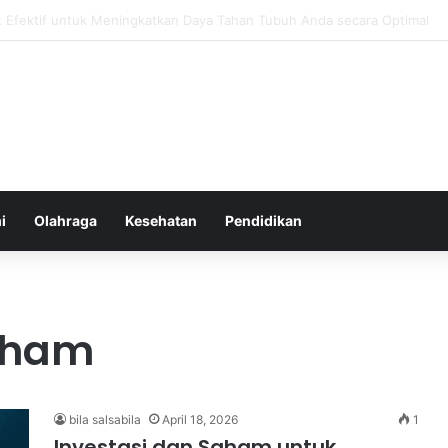
atur Ekspektasi Diri untuk Kesehatan Mental yang Lebih Seimbang
i
Olahraga
Kesehatan
Pendidikan
saham
bila salsabila
April 18, 2026
1
Investasi dan Saham untuk