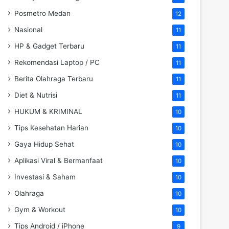
Posmetro Medan
12
Nasional
11
HP & Gadget Terbaru
11
Rekomendasi Laptop / PC
11
Berita Olahraga Terbaru
11
Diet & Nutrisi
11
HUKUM & KRIMINAL
10
Tips Kesehatan Harian
10
Gaya Hidup Sehat
10
Aplikasi Viral & Bermanfaat
10
Investasi & Saham
10
Olahraga
10
Gym & Workout
10
Tips Android / iPhone
9