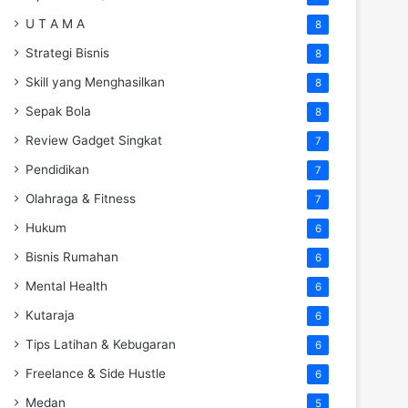
U T A M A
8
Strategi Bisnis
8
Skill yang Menghasilkan
8
Sepak Bola
8
Review Gadget Singkat
7
Pendidikan
7
Olahraga & Fitness
7
Hukum
6
Bisnis Rumahan
6
Mental Health
6
Kutaraja
6
Tips Latihan & Kebugaran
6
Freelance & Side Hustle
6
Medan
5