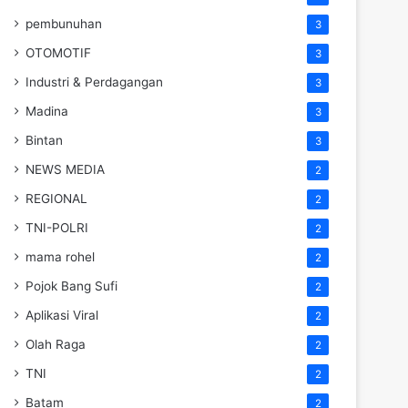
pembunuhan
3
OTOMOTIF
3
Industri & Perdagangan
3
Madina
3
Bintan
3
NEWS MEDIA
2
REGIONAL
2
TNI-POLRI
2
mama rohel
2
Pojok Bang Sufi
2
Aplikasi Viral
2
Olah Raga
2
TNI
2
Batam
2