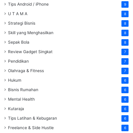
Tips Android / iPhone
9
U T A M A
8
Strategi Bisnis
8
Skill yang Menghasilkan
8
Sepak Bola
8
Review Gadget Singkat
7
Pendidikan
7
Olahraga & Fitness
7
Hukum
6
Bisnis Rumahan
6
Mental Health
6
Kutaraja
6
Tips Latihan & Kebugaran
6
Freelance & Side Hustle
6