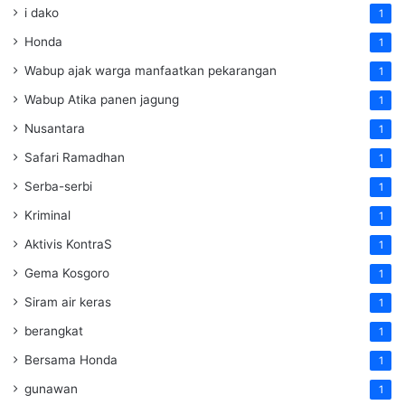
i dako
1
Honda
1
Wabup ajak warga manfaatkan pekarangan
1
Wabup Atika panen jagung
1
Nusantara
1
Safari Ramadhan
1
Serba-serbi
1
Kriminal
1
Aktivis KontraS
1
Gema Kosgoro
1
Siram air keras
1
berangkat
1
Bersama Honda
1
gunawan
1