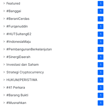
Featured
1
#Banggai
1
#BeraniCerdas
1
#Furqanuddin
1
#HUTSulteng62
1
#IndonesiaMaju
1
#PembangunanBerkelanjutan
1
#SinergiDaerah
1
Investasi dan Saham
1
Strategi Cryptocurrency
1
HUKUM/PERISTIWA
1
#41 Perkara
1
#Barang Bukti
1
#Musnahkan
1