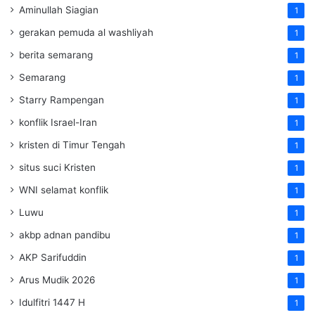
Aminullah Siagian
1
gerakan pemuda al washliyah
1
berita semarang
1
Semarang
1
Starry Rampengan
1
konflik Israel-Iran
1
kristen di Timur Tengah
1
situs suci Kristen
1
WNI selamat konflik
1
Luwu
1
akbp adnan pandibu
1
AKP Sarifuddin
1
Arus Mudik 2026
1
Idulfitri 1447 H
1