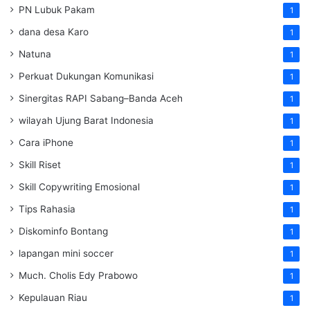
PN Lubuk Pakam
1
dana desa Karo
1
Natuna
1
Perkuat Dukungan Komunikasi
1
Sinergitas RAPI Sabang–Banda Aceh
1
wilayah Ujung Barat Indonesia
1
Cara iPhone
1
Skill Riset
1
Skill Copywriting Emosional
1
Tips Rahasia
1
Diskominfo Bontang
1
lapangan mini soccer
1
Much. Cholis Edy Prabowo
1
Kepulauan Riau
1