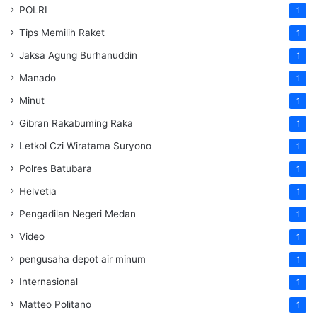
POLRI
1
Tips Memilih Raket
1
Jaksa Agung Burhanuddin
1
Manado
1
Minut
1
Gibran Rakabuming Raka
1
Letkol Czi Wiratama Suryono
1
Polres Batubara
1
Helvetia
1
Pengadilan Negeri Medan
1
Video
1
pengusaha depot air minum
1
Internasional
1
Matteo Politano
1