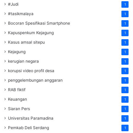
#Judi
1
#tasikmalaya
1
Bocoran Spesifikasi Smartphone
1
Kapuspenkum Kejagung
1
Kasus amsal sitepu
1
Kejagung
1
kerugian negara
1
korupsi video profil desa
1
penggelembungan anggaran
1
RAB fiktif
1
Keuangan
1
Siaran Pers
1
Universitas Paramadina
1
Pemkab Deli Serdang
1