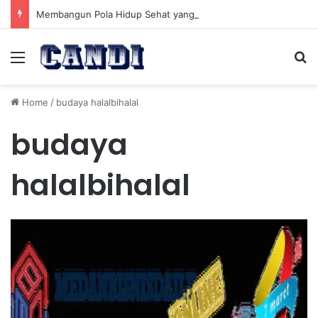
Membangun Pola Hidup Sehat yang Berkelanjutan untuk Kesehatan Jangka Panjang
Menu
Se
Home
/
budaya halalbihalal
budaya
halalbihalal