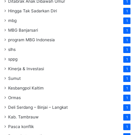
Ditabrak Anak Dibawah Umur
1
Hingga Tak Sadarkan Diri
1
mbg
1
MBG Banjarsari
1
program MBG Indonesia
1
slhs
1
sppg
1
Kinerja & Investasi
1
Sumut
1
Kesbangpol Kaltim
1
Ormas
1
Deli Serdang – Binjai – Langkat
1
Kab. Tambrauw
1
Pasca konflik
1