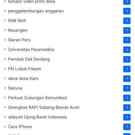
korupsi video profil desa
1
penggelembungan anggaran
1
RAB fiktif
1
Keuangan
1
Siaran Pers
1
Universitas Paramadina
1
Pemkab Deli Serdang
1
PN Lubuk Pakam
1
dana desa Karo
1
Natuna
1
Perkuat Dukungan Komunikasi
1
Sinergitas RAPI Sabang–Banda Aceh
1
wilayah Ujung Barat Indonesia
1
Cara iPhone
1