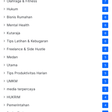
Olahraga & Fitness
7
Hukum
6
Bisnis Rumahan
6
Mental Health
6
Kutaraja
6
Tips Latihan & Kebugaran
6
Freelance & Side Hustle
6
Medan
5
Utama
5
Tips Produktivitas Harian
5
UMKM
5
media terpercaya
5
HUKRIM
4
Pemerintahan
4