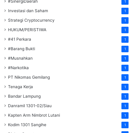
#SinergiDaerah
1
Investasi dan Saham
1
Strategi Cryptocurrency
1
HUKUM/PERISTIWA
1
#41 Perkara
1
#Barang Bukti
1
#Musnahkan
1
#Narkotika
1
PT Nikomas Gemilang
1
Tenaga Kerja
1
Bandar Lampung
1
Danramil 1301-02/Siau
1
Kapten Arm Nimbrot Lutani
1
Kodim 1301 Sangihe
1