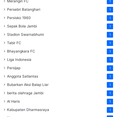
Merangin FC
1
Persebri Batanghari
1
Persisko 1960
1
Sepak Bola Jambi
1
Stadion Swarnabhumi
1
Tabir FC
1
Bhayangkara FC
1
Liga Indonesia
1
Persijap
1
Anggota Satlantas
1
Bubarkan Aksi Balap Liar
1
berita olahraga Jambi
1
Al Haris
1
Kabupaten Dharmasraya
1