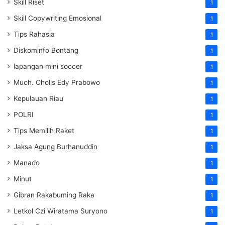
Skill Riset
1
Skill Copywriting Emosional
1
Tips Rahasia
1
Diskominfo Bontang
1
lapangan mini soccer
1
Much. Cholis Edy Prabowo
1
Kepulauan Riau
1
POLRI
1
Tips Memilih Raket
1
Jaksa Agung Burhanuddin
1
Manado
1
Minut
1
Gibran Rakabuming Raka
1
Letkol Czi Wiratama Suryono
1