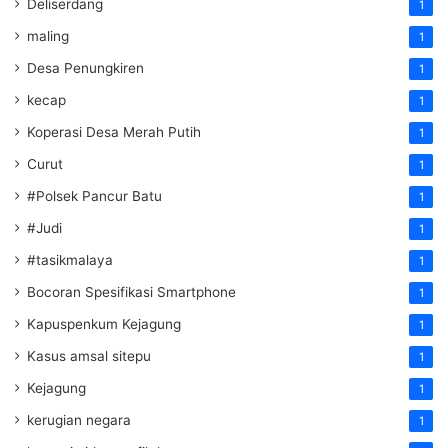
Deliserdang
1
maling
1
Desa Penungkiren
1
kecap
1
Koperasi Desa Merah Putih
1
Curut
1
#Polsek Pancur Batu
1
#Judi
1
#tasikmalaya
1
Bocoran Spesifikasi Smartphone
1
Kapuspenkum Kejagung
1
Kasus amsal sitepu
1
Kejagung
1
kerugian negara
1