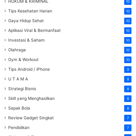
HUKUM & KRIMINAL
10
Tips Kesehatan Harian
10
Gaya Hidup Sehat
10
Aplikasi Viral & Bermanfaat
10
Investasi & Saham
10
Olahraga
10
Gym & Workout
10
Tips Android / iPhone
9
U T A M A
8
Strategi Bisnis
8
Skill yang Menghasilkan
8
Sepak Bola
8
Review Gadget Singkat
7
Pendidikan
7