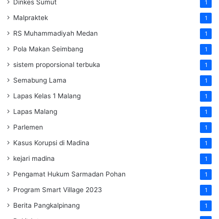
Dinkes Sumut
1
Malpraktek
1
RS Muhammadiyah Medan
1
Pola Makan Seimbang
1
sistem proporsional terbuka
1
Semabung Lama
1
Lapas Kelas 1 Malang
1
Lapas Malang
1
Parlemen
1
Kasus Korupsi di Madina
1
kejari madina
1
Pengamat Hukum Sarmadan Pohan
1
Program Smart Village 2023
1
Berita Pangkalpinang
1