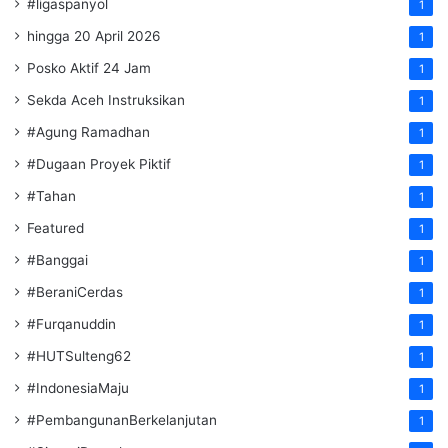
#ligaspanyol
1
hingga 20 April 2026
1
Posko Aktif 24 Jam
1
Sekda Aceh Instruksikan
1
#Agung Ramadhan
1
#Dugaan Proyek Piktif
1
#Tahan
1
Featured
1
#Banggai
1
#BeraniCerdas
1
#Furqanuddin
1
#HUTSulteng62
1
#IndonesiaMaju
1
#PembangunanBerkelanjutan
1