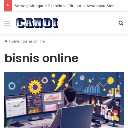
Strategi Mengatur Ekspektasi Diri untuk Kesehatan Mental yang Lebih Seimbang
Menu
Se
Home
/
bisnis online
bisnis online