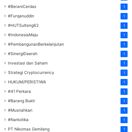
#BeraniCerdas
1
#Furqanuddin
1
#HUTSulteng62
1
#IndonesiaMaju
1
#PembangunanBerkelanjutan
1
#SinergiDaerah
1
Investasi dan Saham
1
Strategi Cryptocurrency
1
HUKUM/PERISTIWA
1
#41 Perkara
1
#Barang Bukti
1
#Musnahkan
1
#Narkotika
1
PT Nikomas Gemilang
1