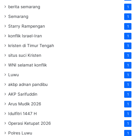
berita semarang
1
Semarang
1
Starry Rampengan
1
konflik Israel-Iran
1
kristen di Timur Tengah
1
situs suci Kristen
1
WNI selamat konflik
1
Luwu
1
akbp adnan pandibu
1
AKP Sarifuddin
1
Arus Mudik 2026
1
Idulfitri 1447 H
1
Operasi Ketupat 2026
1
Polres Luwu
1