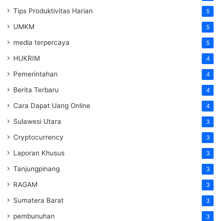
Tips Produktivitas Harian
5
UMKM
5
media terpercaya
5
HUKRIM
4
Pemerintahan
4
Berita Terbaru
4
Cara Dapat Uang Online
4
Sulawesi Utara
3
Cryptocurrency
3
Laporan Khusus
3
Tanjungpinang
3
RAGAM
3
Sumatera Barat
3
pembunuhan
3