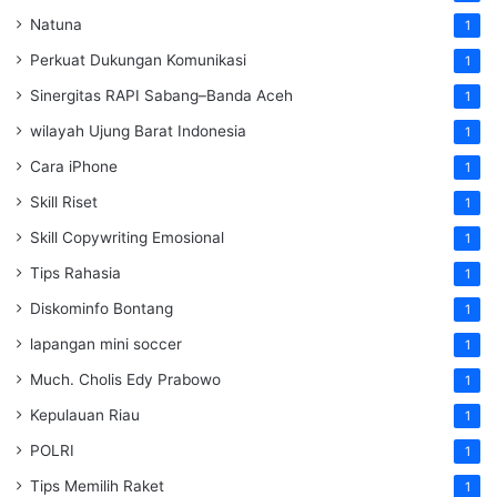
Natuna
1
Perkuat Dukungan Komunikasi
1
Sinergitas RAPI Sabang–Banda Aceh
1
wilayah Ujung Barat Indonesia
1
Cara iPhone
1
Skill Riset
1
Skill Copywriting Emosional
1
Tips Rahasia
1
Diskominfo Bontang
1
lapangan mini soccer
1
Much. Cholis Edy Prabowo
1
Kepulauan Riau
1
POLRI
1
Tips Memilih Raket
1