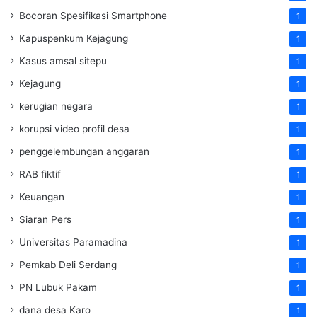
Bocoran Spesifikasi Smartphone
1
Kapuspenkum Kejagung
1
Kasus amsal sitepu
1
Kejagung
1
kerugian negara
1
korupsi video profil desa
1
penggelembungan anggaran
1
RAB fiktif
1
Keuangan
1
Siaran Pers
1
Universitas Paramadina
1
Pemkab Deli Serdang
1
PN Lubuk Pakam
1
dana desa Karo
1