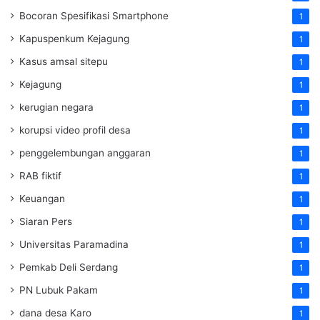
Bocoran Spesifikasi Smartphone
1
Kapuspenkum Kejagung
1
Kasus amsal sitepu
1
Kejagung
1
kerugian negara
1
korupsi video profil desa
1
penggelembungan anggaran
1
RAB fiktif
1
Keuangan
1
Siaran Pers
1
Universitas Paramadina
1
Pemkab Deli Serdang
1
PN Lubuk Pakam
1
dana desa Karo
1