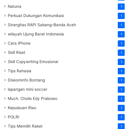
Natuna
1
Perkuat Dukungan Komunikasi
1
Sinergitas RAPI Sabang–Banda Aceh
1
wilayah Ujung Barat Indonesia
1
Cara iPhone
1
Skill Riset
1
Skill Copywriting Emosional
1
Tips Rahasia
1
Diskominfo Bontang
1
lapangan mini soccer
1
Much. Cholis Edy Prabowo
1
Kepulauan Riau
1
POLRI
1
Tips Memilih Raket
1