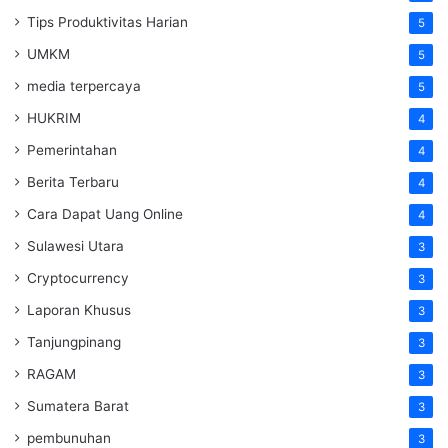
Tips Produktivitas Harian
5
UMKM
5
media terpercaya
5
HUKRIM
4
Pemerintahan
4
Berita Terbaru
4
Cara Dapat Uang Online
4
Sulawesi Utara
3
Cryptocurrency
3
Laporan Khusus
3
Tanjungpinang
3
RAGAM
3
Sumatera Barat
3
pembunuhan
3