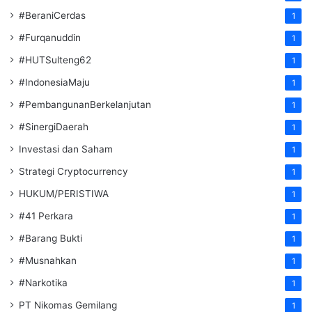
#BeraniCerdas
1
#Furqanuddin
1
#HUTSulteng62
1
#IndonesiaMaju
1
#PembangunanBerkelanjutan
1
#SinergiDaerah
1
Investasi dan Saham
1
Strategi Cryptocurrency
1
HUKUM/PERISTIWA
1
#41 Perkara
1
#Barang Bukti
1
#Musnahkan
1
#Narkotika
1
PT Nikomas Gemilang
1