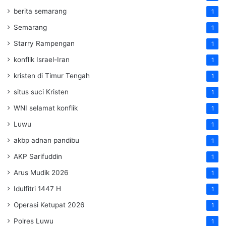
berita semarang
1
Semarang
1
Starry Rampengan
1
konflik Israel-Iran
1
kristen di Timur Tengah
1
situs suci Kristen
1
WNI selamat konflik
1
Luwu
1
akbp adnan pandibu
1
AKP Sarifuddin
1
Arus Mudik 2026
1
Idulfitri 1447 H
1
Operasi Ketupat 2026
1
Polres Luwu
1