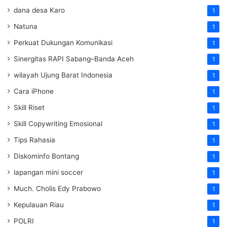
dana desa Karo
1
Natuna
1
Perkuat Dukungan Komunikasi
1
Sinergitas RAPI Sabang–Banda Aceh
1
wilayah Ujung Barat Indonesia
1
Cara iPhone
1
Skill Riset
1
Skill Copywriting Emosional
1
Tips Rahasia
1
Diskominfo Bontang
1
lapangan mini soccer
1
Much. Cholis Edy Prabowo
1
Kepulauan Riau
1
POLRI
1