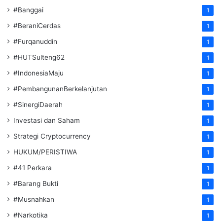
#Banggai
1
#BeraniCerdas
1
#Furqanuddin
1
#HUTSulteng62
1
#IndonesiaMaju
1
#PembangunanBerkelanjutan
1
#SinergiDaerah
1
Investasi dan Saham
1
Strategi Cryptocurrency
1
HUKUM/PERISTIWA
1
#41 Perkara
1
#Barang Bukti
1
#Musnahkan
1
#Narkotika
1