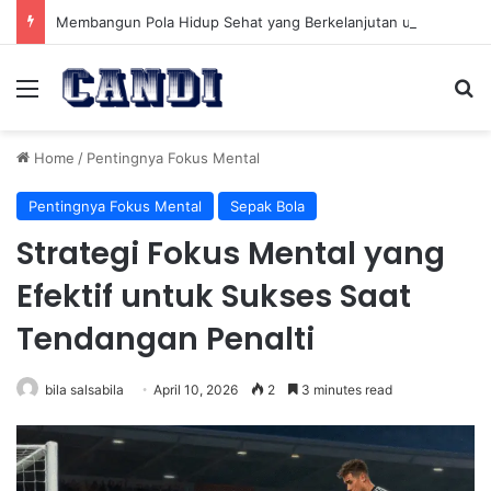
Membangun Pola Hidup Sehat yang Berkelanjutan untuk Kesehatan Jangka Panjang
Menu
Se
Home
/
Pentingnya Fokus Mental
Pentingnya Fokus Mental
Sepak Bola
Strategi Fokus Mental yang
Efektif untuk Sukses Saat
Tendangan Penalti
bila salsabila
April 10, 2026
2
3 minutes read