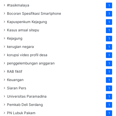
#tasikmalaya
1
Bocoran Spesifikasi Smartphone
1
Kapuspenkum Kejagung
1
Kasus amsal sitepu
1
Kejagung
1
kerugian negara
1
korupsi video profil desa
1
penggelembungan anggaran
1
RAB fiktif
1
Keuangan
1
Siaran Pers
1
Universitas Paramadina
1
Pemkab Deli Serdang
1
PN Lubuk Pakam
1