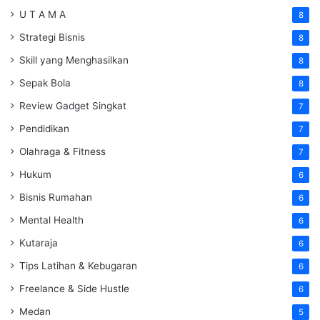
U T A M A
8
Strategi Bisnis
8
Skill yang Menghasilkan
8
Sepak Bola
8
Review Gadget Singkat
7
Pendidikan
7
Olahraga & Fitness
7
Hukum
6
Bisnis Rumahan
6
Mental Health
6
Kutaraja
6
Tips Latihan & Kebugaran
6
Freelance & Side Hustle
6
Medan
5