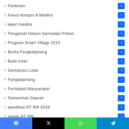
Parlemen
1
Kasus Korupsi di Madina
1
kejari madina
1
Pengamat Hukum Sarmadan Pohan
1
Program Smart Village 2023
1
Berita Pangkalpinang
1
Bukit Intan
1
Demokrasi Lokal
1
Pangkalpinang
1
Partisipasi Masyarakat
1
Pemerintah Daerah
1
pemilihan RT RW 2026
1
pemilu RT RW
1
Panduan Latihan Sirkuit
1
Facebook
X
WhatsApp
Telegram