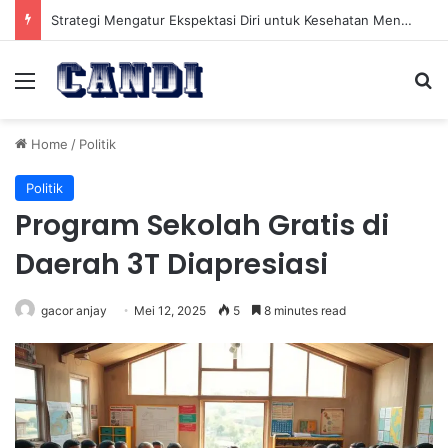
Strategi Mengatur Ekspektasi Diri untuk Kesehatan Mental yang Lebih Seimbang
Menu
Se
Home
/
Politik
Politik
Program Sekolah Gratis di
Daerah 3T Diapresiasi
gacor anjay
Mei 12, 2025
5
8 minutes read