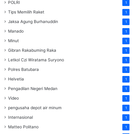
POLRI
1
Tips Memilih Raket
1
Jaksa Agung Burhanuddin
1
Manado
1
Minut
1
Gibran Rakabuming Raka
1
Letkol Czi Wiratama Suryono
1
Polres Batubara
1
Helvetia
1
Pengadilan Negeri Medan
1
Video
1
pengusaha depot air minum
1
Internasional
1
Matteo Politano
1