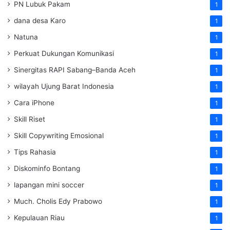
PN Lubuk Pakam
1
dana desa Karo
1
Natuna
1
Perkuat Dukungan Komunikasi
1
Sinergitas RAPI Sabang–Banda Aceh
1
wilayah Ujung Barat Indonesia
1
Cara iPhone
1
Skill Riset
1
Skill Copywriting Emosional
1
Tips Rahasia
1
Diskominfo Bontang
1
lapangan mini soccer
1
Much. Cholis Edy Prabowo
1
Kepulauan Riau
1