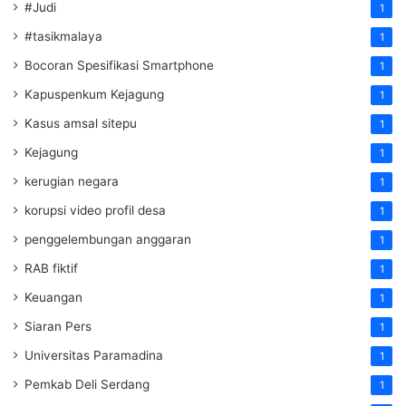
#Judi
1
#tasikmalaya
1
Bocoran Spesifikasi Smartphone
1
Kapuspenkum Kejagung
1
Kasus amsal sitepu
1
Kejagung
1
kerugian negara
1
korupsi video profil desa
1
penggelembungan anggaran
1
RAB fiktif
1
Keuangan
1
Siaran Pers
1
Universitas Paramadina
1
Pemkab Deli Serdang
1