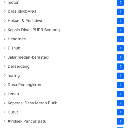
motor
1
DELI SERDANG
1
Hukum & Peristiwa
1
Kepala Dinas PUPR Bontang
1
Headlines
1
Dishub
1
Jalur medan-berastagi
1
Deliserdang
1
maling
1
Desa Penungkiren
1
kecap
1
Koperasi Desa Merah Putih
1
Curut
1
#Polsek Pancur Batu
1