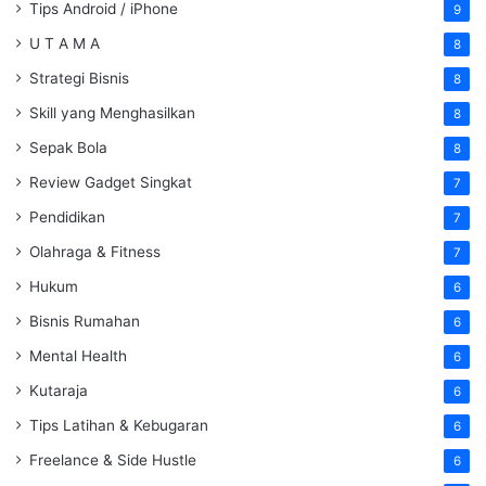
Tips Android / iPhone
9
U T A M A
8
Strategi Bisnis
8
Skill yang Menghasilkan
8
Sepak Bola
8
Review Gadget Singkat
7
Pendidikan
7
Olahraga & Fitness
7
Hukum
6
Bisnis Rumahan
6
Mental Health
6
Kutaraja
6
Tips Latihan & Kebugaran
6
Freelance & Side Hustle
6