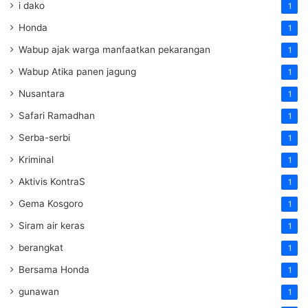
i dako
1
Honda
1
Wabup ajak warga manfaatkan pekarangan
1
Wabup Atika panen jagung
1
Nusantara
1
Safari Ramadhan
1
Serba-serbi
1
Kriminal
1
Aktivis KontraS
1
Gema Kosgoro
1
Siram air keras
1
berangkat
1
Bersama Honda
1
gunawan
1