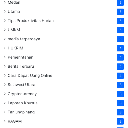
Medan
5
Utama
5
Tips Produktivitas Harian
5
UMKM
5
media terpercaya
5
HUKRIM
4
Pemerintahan
4
Berita Terbaru
4
Cara Dapat Uang Online
4
Sulawesi Utara
3
Cryptocurrency
3
Laporan Khusus
3
Tanjungpinang
3
RAGAM
3