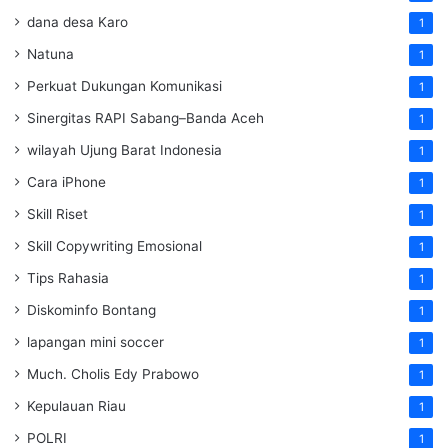
dana desa Karo
1
Natuna
1
Perkuat Dukungan Komunikasi
1
Sinergitas RAPI Sabang–Banda Aceh
1
wilayah Ujung Barat Indonesia
1
Cara iPhone
1
Skill Riset
1
Skill Copywriting Emosional
1
Tips Rahasia
1
Diskominfo Bontang
1
lapangan mini soccer
1
Much. Cholis Edy Prabowo
1
Kepulauan Riau
1
POLRI
1