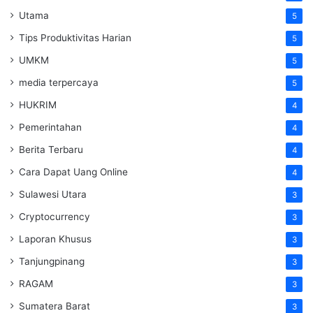
Utama
5
Tips Produktivitas Harian
5
UMKM
5
media terpercaya
5
HUKRIM
4
Pemerintahan
4
Berita Terbaru
4
Cara Dapat Uang Online
4
Sulawesi Utara
3
Cryptocurrency
3
Laporan Khusus
3
Tanjungpinang
3
RAGAM
3
Sumatera Barat
3