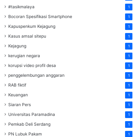
#tasikmalaya
1
Bocoran Spesifikasi Smartphone
1
Kapuspenkum Kejagung
1
Kasus amsal sitepu
1
Kejagung
1
kerugian negara
1
korupsi video profil desa
1
penggelembungan anggaran
1
RAB fiktif
1
Keuangan
1
Siaran Pers
1
Universitas Paramadina
1
Pemkab Deli Serdang
1
PN Lubuk Pakam
1