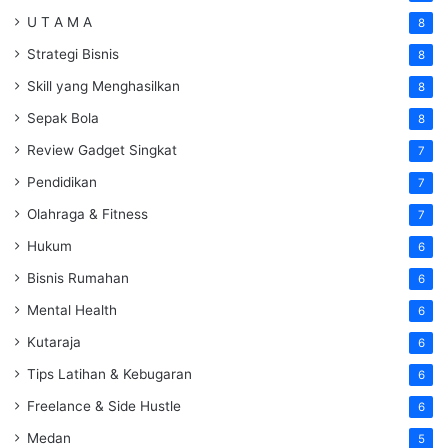
U T A M A
8
Strategi Bisnis
8
Skill yang Menghasilkan
8
Sepak Bola
8
Review Gadget Singkat
7
Pendidikan
7
Olahraga & Fitness
7
Hukum
6
Bisnis Rumahan
6
Mental Health
6
Kutaraja
6
Tips Latihan & Kebugaran
6
Freelance & Side Hustle
6
Medan
5