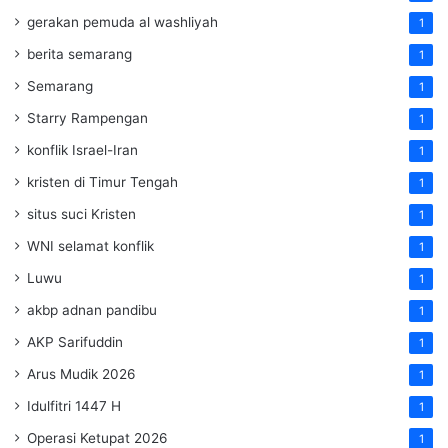
gerakan pemuda al washliyah
1
berita semarang
1
Semarang
1
Starry Rampengan
1
konflik Israel-Iran
1
kristen di Timur Tengah
1
situs suci Kristen
1
WNI selamat konflik
1
Luwu
1
akbp adnan pandibu
1
AKP Sarifuddin
1
Arus Mudik 2026
1
Idulfitri 1447 H
1
Operasi Ketupat 2026
1