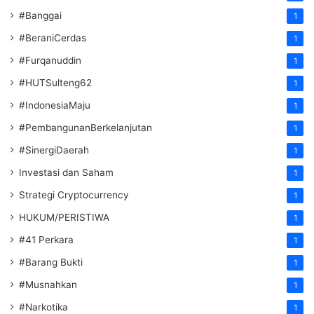
#Banggai
1
#BeraniCerdas
1
#Furqanuddin
1
#HUTSulteng62
1
#IndonesiaMaju
1
#PembangunanBerkelanjutan
1
#SinergiDaerah
1
Investasi dan Saham
1
Strategi Cryptocurrency
1
HUKUM/PERISTIWA
1
#41 Perkara
1
#Barang Bukti
1
#Musnahkan
1
#Narkotika
1