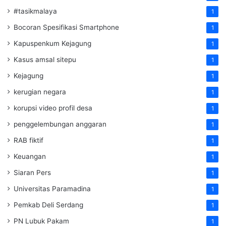
#tasikmalaya
1
Bocoran Spesifikasi Smartphone
1
Kapuspenkum Kejagung
1
Kasus amsal sitepu
1
Kejagung
1
kerugian negara
1
korupsi video profil desa
1
penggelembungan anggaran
1
RAB fiktif
1
Keuangan
1
Siaran Pers
1
Universitas Paramadina
1
Pemkab Deli Serdang
1
PN Lubuk Pakam
1