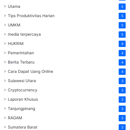
Utama
5
Tips Produktivitas Harian
5
UMKM
5
media terpercaya
5
HUKRIM
4
Pemerintahan
4
Berita Terbaru
4
Cara Dapat Uang Online
4
Sulawesi Utara
3
Cryptocurrency
3
Laporan Khusus
3
Tanjungpinang
3
RAGAM
3
Sumatera Barat
3