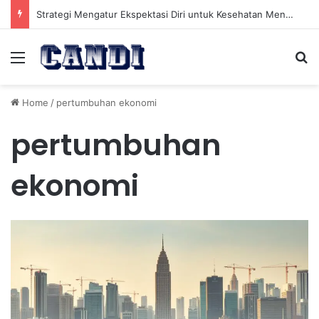
Strategi Mengatur Ekspektasi Diri untuk Kesehatan Mental yang Lebih Seimbang
Menu
Se
Home
/
pertumbuhan ekonomi
pertumbuhan
ekonomi