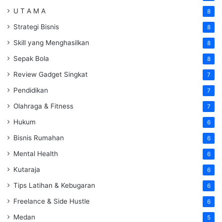
U T A M A
8
Strategi Bisnis
8
Skill yang Menghasilkan
8
Sepak Bola
8
Review Gadget Singkat
7
Pendidikan
7
Olahraga & Fitness
7
Hukum
6
Bisnis Rumahan
6
Mental Health
6
Kutaraja
6
Tips Latihan & Kebugaran
6
Freelance & Side Hustle
6
Medan
5