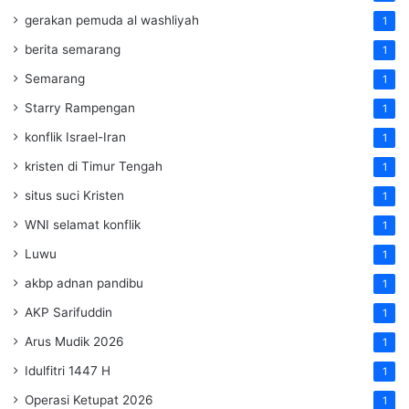
gerakan pemuda al washliyah
1
berita semarang
1
Semarang
1
Starry Rampengan
1
konflik Israel-Iran
1
kristen di Timur Tengah
1
situs suci Kristen
1
WNI selamat konflik
1
Luwu
1
akbp adnan pandibu
1
AKP Sarifuddin
1
Arus Mudik 2026
1
Idulfitri 1447 H
1
Operasi Ketupat 2026
1