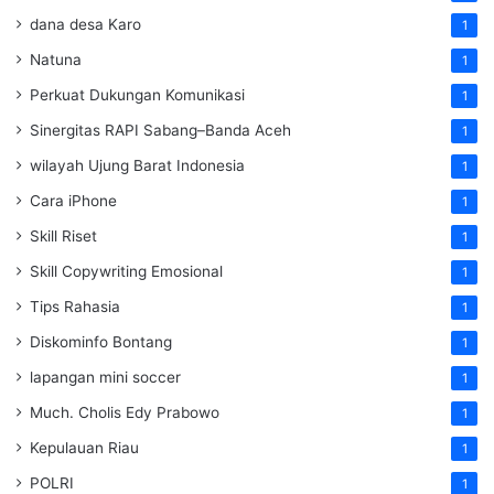
dana desa Karo
1
Natuna
1
Perkuat Dukungan Komunikasi
1
Sinergitas RAPI Sabang–Banda Aceh
1
wilayah Ujung Barat Indonesia
1
Cara iPhone
1
Skill Riset
1
Skill Copywriting Emosional
1
Tips Rahasia
1
Diskominfo Bontang
1
lapangan mini soccer
1
Much. Cholis Edy Prabowo
1
Kepulauan Riau
1
POLRI
1