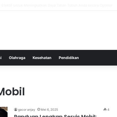
atur Ekspektasi Diri untuk Kesehatan Mental yang Lebih Seimbang
i
Olahraga
Kesehatan
Pendidikan
Mobil
gacor anjay
Mei 6, 2025
4
Panduan Lengkap Servis Mobil: