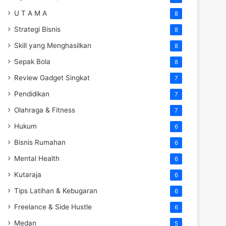
U T A M A
8
Strategi Bisnis
8
Skill yang Menghasilkan
8
Sepak Bola
8
Review Gadget Singkat
7
Pendidikan
7
Olahraga & Fitness
7
Hukum
6
Bisnis Rumahan
6
Mental Health
6
Kutaraja
6
Tips Latihan & Kebugaran
6
Freelance & Side Hustle
6
Medan
5