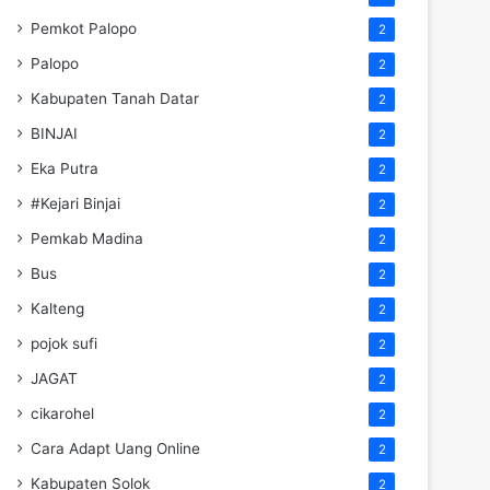
Pemkot Palopo
2
Palopo
2
Kabupaten Tanah Datar
2
BINJAI
2
Eka Putra
2
#Kejari Binjai
2
Pemkab Madina
2
Bus
2
Kalteng
2
pojok sufi
2
JAGAT
2
cikarohel
2
Cara Adapt Uang Online
2
Kabupaten Solok
2