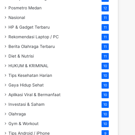
Posmetro Medan
12
Nasional
11
HP & Gadget Terbaru
11
Rekomendasi Laptop / PC
11
Berita Olahraga Terbaru
11
Diet & Nutrisi
11
HUKUM & KRIMINAL
10
Tips Kesehatan Harian
10
Gaya Hidup Sehat
10
Aplikasi Viral & Bermanfaat
10
Investasi & Saham
10
Olahraga
10
Gym & Workout
10
Tips Android / iPhone
9