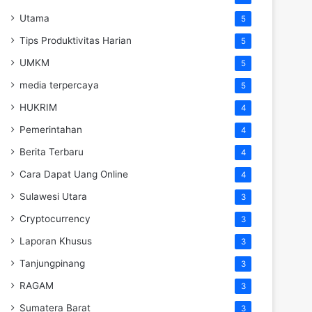
Utama
5
Tips Produktivitas Harian
5
UMKM
5
media terpercaya
5
HUKRIM
4
Pemerintahan
4
Berita Terbaru
4
Cara Dapat Uang Online
4
Sulawesi Utara
3
Cryptocurrency
3
Laporan Khusus
3
Tanjungpinang
3
RAGAM
3
Sumatera Barat
3