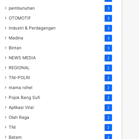
pembunuhan
3
OTOMOTIF
3
Industri & Perdagangan
3
Madina
3
Bintan
3
NEWS MEDIA
2
REGIONAL
2
TNI-POLRI
2
mama rohel
2
Pojok Bang Sufi
2
Aplikasi Viral
2
Olah Raga
2
TNI
2
Batam
2