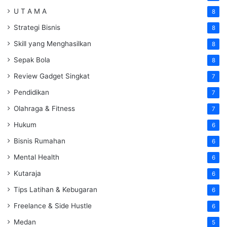
U T A M A
8
Strategi Bisnis
8
Skill yang Menghasilkan
8
Sepak Bola
8
Review Gadget Singkat
7
Pendidikan
7
Olahraga & Fitness
7
Hukum
6
Bisnis Rumahan
6
Mental Health
6
Kutaraja
6
Tips Latihan & Kebugaran
6
Freelance & Side Hustle
6
Medan
5