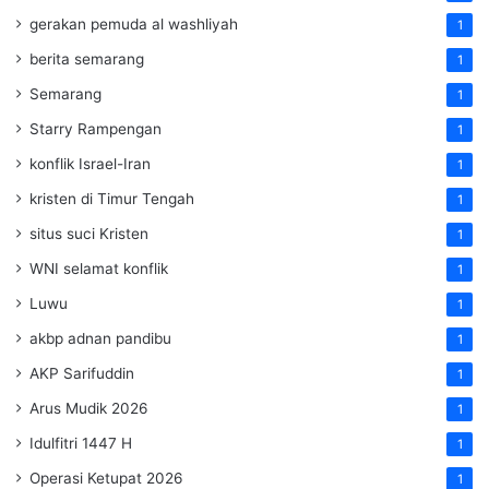
gerakan pemuda al washliyah
1
berita semarang
1
Semarang
1
Starry Rampengan
1
konflik Israel-Iran
1
kristen di Timur Tengah
1
situs suci Kristen
1
WNI selamat konflik
1
Luwu
1
akbp adnan pandibu
1
AKP Sarifuddin
1
Arus Mudik 2026
1
Idulfitri 1447 H
1
Operasi Ketupat 2026
1