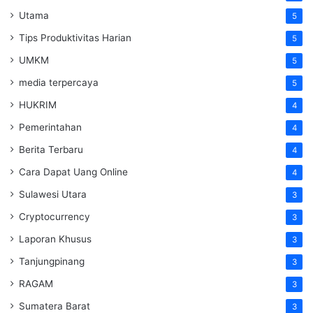
Utama
5
Tips Produktivitas Harian
5
UMKM
5
media terpercaya
5
HUKRIM
4
Pemerintahan
4
Berita Terbaru
4
Cara Dapat Uang Online
4
Sulawesi Utara
3
Cryptocurrency
3
Laporan Khusus
3
Tanjungpinang
3
RAGAM
3
Sumatera Barat
3