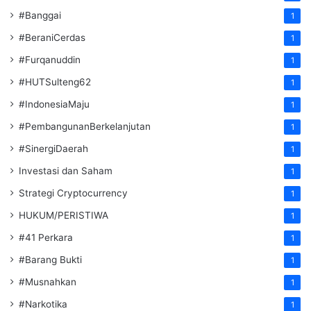
#Banggai
1
#BeraniCerdas
1
#Furqanuddin
1
#HUTSulteng62
1
#IndonesiaMaju
1
#PembangunanBerkelanjutan
1
#SinergiDaerah
1
Investasi dan Saham
1
Strategi Cryptocurrency
1
HUKUM/PERISTIWA
1
#41 Perkara
1
#Barang Bukti
1
#Musnahkan
1
#Narkotika
1