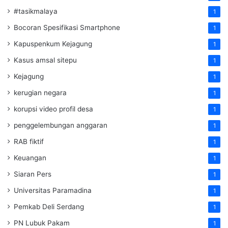
#tasikmalaya
1
Bocoran Spesifikasi Smartphone
1
Kapuspenkum Kejagung
1
Kasus amsal sitepu
1
Kejagung
1
kerugian negara
1
korupsi video profil desa
1
penggelembungan anggaran
1
RAB fiktif
1
Keuangan
1
Siaran Pers
1
Universitas Paramadina
1
Pemkab Deli Serdang
1
PN Lubuk Pakam
1