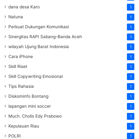
dana desa Karo
1
Natuna
1
Perkuat Dukungan Komunikasi
1
Sinergitas RAPI Sabang–Banda Aceh
1
wilayah Ujung Barat Indonesia
1
Cara iPhone
1
Skill Riset
1
Skill Copywriting Emosional
1
Tips Rahasia
1
Diskominfo Bontang
1
lapangan mini soccer
1
Much. Cholis Edy Prabowo
1
Kepulauan Riau
1
POLRI
1