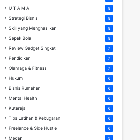
U T A M A
8
Strategi Bisnis
8
Skill yang Menghasilkan
8
Sepak Bola
8
Review Gadget Singkat
7
Pendidikan
7
Olahraga & Fitness
7
Hukum
6
Bisnis Rumahan
6
Mental Health
6
Kutaraja
6
Tips Latihan & Kebugaran
6
Freelance & Side Hustle
6
Medan
5