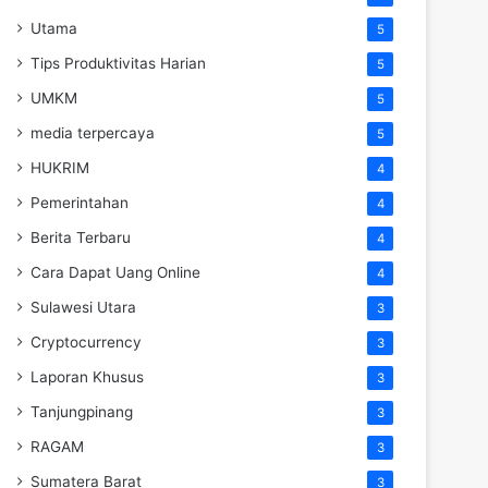
Utama
5
Tips Produktivitas Harian
5
UMKM
5
media terpercaya
5
HUKRIM
4
Pemerintahan
4
Berita Terbaru
4
Cara Dapat Uang Online
4
Sulawesi Utara
3
Cryptocurrency
3
Laporan Khusus
3
Tanjungpinang
3
RAGAM
3
Sumatera Barat
3