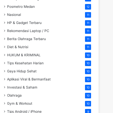
Posmetro Medan
12
Nasional
11
HP & Gadget Terbaru
11
Rekomendasi Laptop / PC
11
Berita Olahraga Terbaru
11
Diet & Nutrisi
11
HUKUM & KRIMINAL
10
Tips Kesehatan Harian
10
Gaya Hidup Sehat
10
Aplikasi Viral & Bermanfaat
10
Investasi & Saham
10
Olahraga
10
Gym & Workout
10
Tips Android / iPhone
9