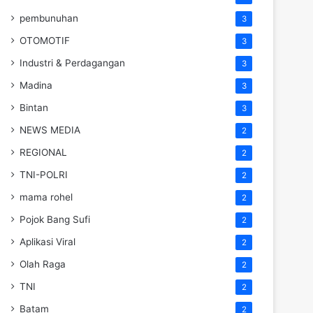
pembunuhan
3
OTOMOTIF
3
Industri & Perdagangan
3
Madina
3
Bintan
3
NEWS MEDIA
2
REGIONAL
2
TNI-POLRI
2
mama rohel
2
Pojok Bang Sufi
2
Aplikasi Viral
2
Olah Raga
2
TNI
2
Batam
2