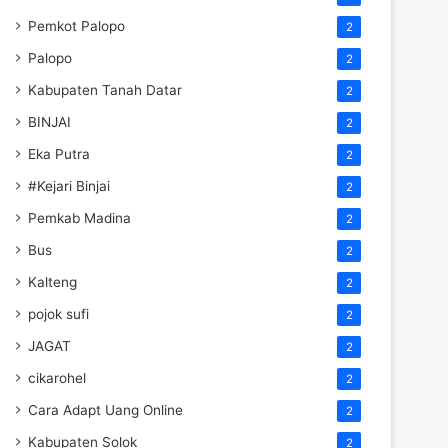
Pemkot Palopo
2
Palopo
2
Kabupaten Tanah Datar
2
BINJAI
2
Eka Putra
2
#Kejari Binjai
2
Pemkab Madina
2
Bus
2
Kalteng
2
pojok sufi
2
JAGAT
2
cikarohel
2
Cara Adapt Uang Online
2
Kabupaten Solok
2