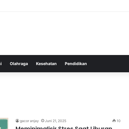
atur Ekspektasi Diri untuk Kesehatan Mental yang Lebih Seimbang
i
Olahraga
Kesehatan
Pendidikan
gacor anjay
Juni 21, 2025
10
Meminimalisir Stres Saat Liburan