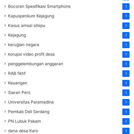
Bocoran Spesifikasi Smartphone
1
Kapuspenkum Kejagung
1
Kasus amsal sitepu
1
Kejagung
1
kerugian negara
1
korupsi video profil desa
1
penggelembungan anggaran
1
RAB fiktif
1
Keuangan
1
Siaran Pers
1
Universitas Paramadina
1
Pemkab Deli Serdang
1
PN Lubuk Pakam
1
dana desa Karo
1