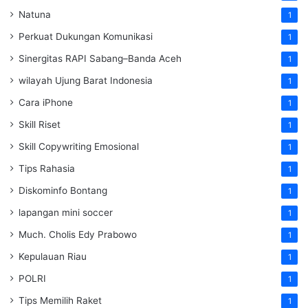
Natuna
1
Perkuat Dukungan Komunikasi
1
Sinergitas RAPI Sabang–Banda Aceh
1
wilayah Ujung Barat Indonesia
1
Cara iPhone
1
Skill Riset
1
Skill Copywriting Emosional
1
Tips Rahasia
1
Diskominfo Bontang
1
lapangan mini soccer
1
Much. Cholis Edy Prabowo
1
Kepulauan Riau
1
POLRI
1
Tips Memilih Raket
1