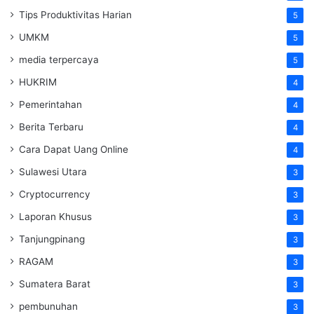
Tips Produktivitas Harian
5
UMKM
5
media terpercaya
5
HUKRIM
4
Pemerintahan
4
Berita Terbaru
4
Cara Dapat Uang Online
4
Sulawesi Utara
3
Cryptocurrency
3
Laporan Khusus
3
Tanjungpinang
3
RAGAM
3
Sumatera Barat
3
pembunuhan
3