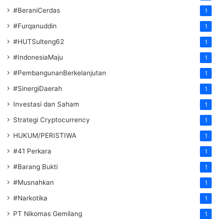
#BeraniCerdas
1
#Furqanuddin
1
#HUTSulteng62
1
#IndonesiaMaju
1
#PembangunanBerkelanjutan
1
#SinergiDaerah
1
Investasi dan Saham
1
Strategi Cryptocurrency
1
HUKUM/PERISTIWA
1
#41 Perkara
1
#Barang Bukti
1
#Musnahkan
1
#Narkotika
1
PT Nikomas Gemilang
1