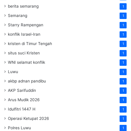
berita semarang
1
Semarang
1
Starry Rampengan
1
konflik Israel-Iran
1
kristen di Timur Tengah
1
situs suci Kristen
1
WNI selamat konflik
1
Luwu
1
akbp adnan pandibu
1
AKP Sarifuddin
1
Arus Mudik 2026
1
Idulfitri 1447 H
1
Operasi Ketupat 2026
1
Polres Luwu
1