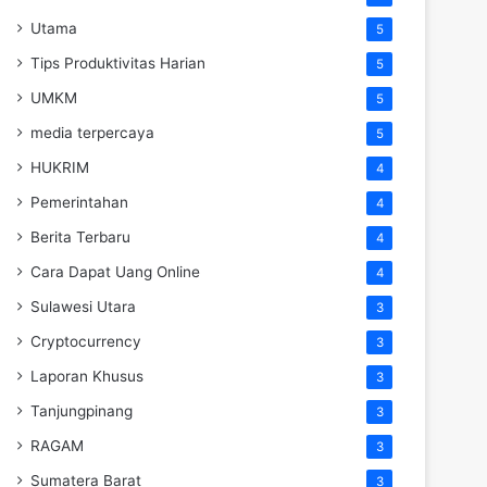
Utama
5
Tips Produktivitas Harian
5
UMKM
5
media terpercaya
5
HUKRIM
4
Pemerintahan
4
Berita Terbaru
4
Cara Dapat Uang Online
4
Sulawesi Utara
3
Cryptocurrency
3
Laporan Khusus
3
Tanjungpinang
3
RAGAM
3
Sumatera Barat
3