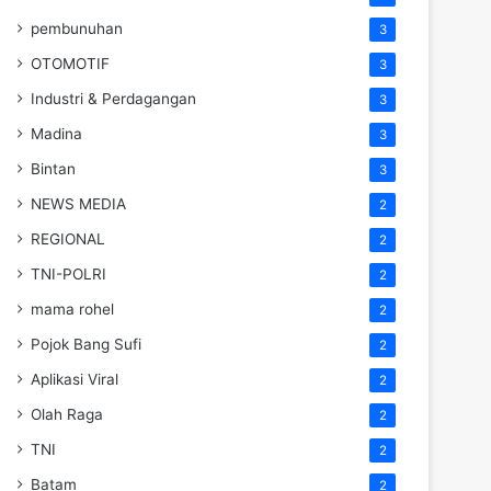
pembunuhan
3
OTOMOTIF
3
Industri & Perdagangan
3
Madina
3
Bintan
3
NEWS MEDIA
2
REGIONAL
2
TNI-POLRI
2
mama rohel
2
Pojok Bang Sufi
2
Aplikasi Viral
2
Olah Raga
2
TNI
2
Batam
2