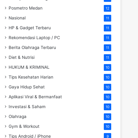
Posmetro Medan
12
Nasional
11
HP & Gadget Terbaru
11
Rekomendasi Laptop / PC
11
Berita Olahraga Terbaru
11
Diet & Nutrisi
11
HUKUM & KRIMINAL
10
Tips Kesehatan Harian
10
Gaya Hidup Sehat
10
Aplikasi Viral & Bermanfaat
10
Investasi & Saham
10
Olahraga
10
Gym & Workout
10
Tips Android / iPhone
9