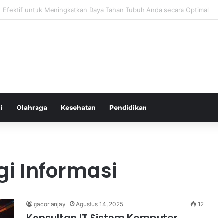
atur Ekspektasi Diri untuk Kesehatan Mental yang Lebih Seimbang
i
Olahraga
Kesehatan
Pendidikan
i Informasi
gacor anjay
Agustus 14, 2025
12
Konsultan IT Sistem Komputer