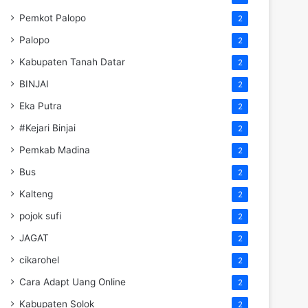
Pemkot Palopo
2
Palopo
2
Kabupaten Tanah Datar
2
BINJAI
2
Eka Putra
2
#Kejari Binjai
2
Pemkab Madina
2
Bus
2
Kalteng
2
pojok sufi
2
JAGAT
2
cikarohel
2
Cara Adapt Uang Online
2
Kabupaten Solok
2