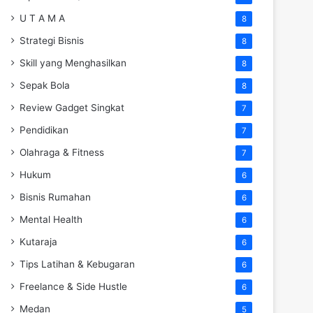
U T A M A
8
Strategi Bisnis
8
Skill yang Menghasilkan
8
Sepak Bola
8
Review Gadget Singkat
7
Pendidikan
7
Olahraga & Fitness
7
Hukum
6
Bisnis Rumahan
6
Mental Health
6
Kutaraja
6
Tips Latihan & Kebugaran
6
Freelance & Side Hustle
6
Medan
5