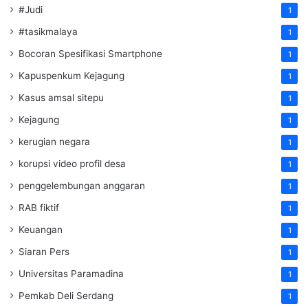
#Judi
1
#tasikmalaya
1
Bocoran Spesifikasi Smartphone
1
Kapuspenkum Kejagung
1
Kasus amsal sitepu
1
Kejagung
1
kerugian negara
1
korupsi video profil desa
1
penggelembungan anggaran
1
RAB fiktif
1
Keuangan
1
Siaran Pers
1
Universitas Paramadina
1
Pemkab Deli Serdang
1