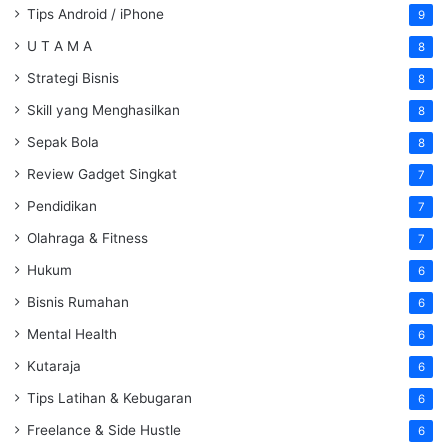
Tips Android / iPhone
9
U T A M A
8
Strategi Bisnis
8
Skill yang Menghasilkan
8
Sepak Bola
8
Review Gadget Singkat
7
Pendidikan
7
Olahraga & Fitness
7
Hukum
6
Bisnis Rumahan
6
Mental Health
6
Kutaraja
6
Tips Latihan & Kebugaran
6
Freelance & Side Hustle
6