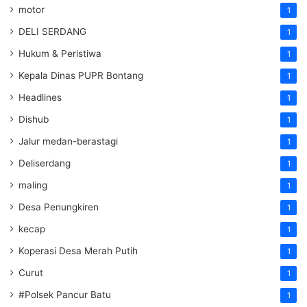
motor
1
DELI SERDANG
1
Hukum & Peristiwa
1
Kepala Dinas PUPR Bontang
1
Headlines
1
Dishub
1
Jalur medan-berastagi
1
Deliserdang
1
maling
1
Desa Penungkiren
1
kecap
1
Koperasi Desa Merah Putih
1
Curut
1
#Polsek Pancur Batu
1