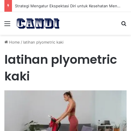
Strategi Mengatur Ekspektasi Diri untuk Kesehatan Mental yang Lebih Seimbang
Menu
Se
Home
/
latihan plyometric kaki
latihan plyometric
kaki