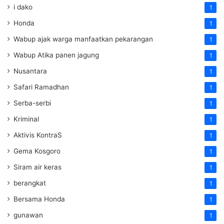
i dako
1
Honda
1
Wabup ajak warga manfaatkan pekarangan
1
Wabup Atika panen jagung
1
Nusantara
1
Safari Ramadhan
1
Serba-serbi
1
Kriminal
1
Aktivis KontraS
1
Gema Kosgoro
1
Siram air keras
1
berangkat
1
Bersama Honda
1
gunawan
1