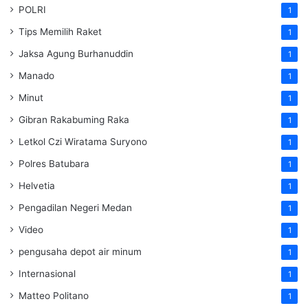
POLRI
1
Tips Memilih Raket
1
Jaksa Agung Burhanuddin
1
Manado
1
Minut
1
Gibran Rakabuming Raka
1
Letkol Czi Wiratama Suryono
1
Polres Batubara
1
Helvetia
1
Pengadilan Negeri Medan
1
Video
1
pengusaha depot air minum
1
Internasional
1
Matteo Politano
1