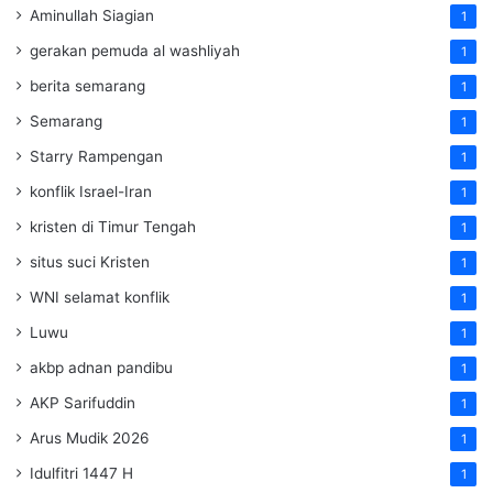
Aminullah Siagian
1
gerakan pemuda al washliyah
1
berita semarang
1
Semarang
1
Starry Rampengan
1
konflik Israel-Iran
1
kristen di Timur Tengah
1
situs suci Kristen
1
WNI selamat konflik
1
Luwu
1
akbp adnan pandibu
1
AKP Sarifuddin
1
Arus Mudik 2026
1
Idulfitri 1447 H
1