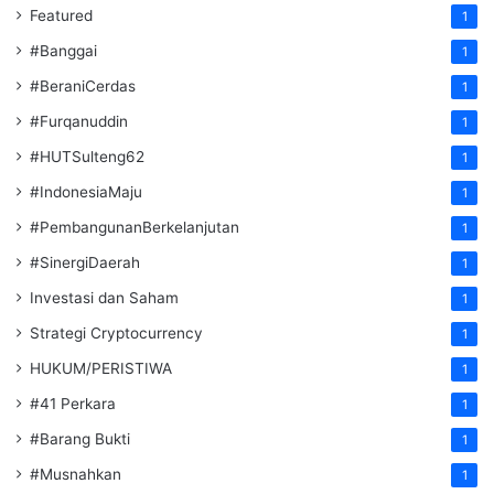
Featured
1
#Banggai
1
#BeraniCerdas
1
#Furqanuddin
1
#HUTSulteng62
1
#IndonesiaMaju
1
#PembangunanBerkelanjutan
1
#SinergiDaerah
1
Investasi dan Saham
1
Strategi Cryptocurrency
1
HUKUM/PERISTIWA
1
#41 Perkara
1
#Barang Bukti
1
#Musnahkan
1