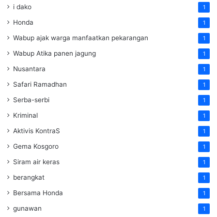
i dako
1
Honda
1
Wabup ajak warga manfaatkan pekarangan
1
Wabup Atika panen jagung
1
Nusantara
1
Safari Ramadhan
1
Serba-serbi
1
Kriminal
1
Aktivis KontraS
1
Gema Kosgoro
1
Siram air keras
1
berangkat
1
Bersama Honda
1
gunawan
1