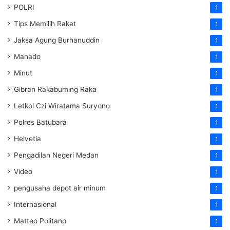
POLRI
1
Tips Memilih Raket
1
Jaksa Agung Burhanuddin
1
Manado
1
Minut
1
Gibran Rakabuming Raka
1
Letkol Czi Wiratama Suryono
1
Polres Batubara
1
Helvetia
1
Pengadilan Negeri Medan
1
Video
1
pengusaha depot air minum
1
Internasional
1
Matteo Politano
1