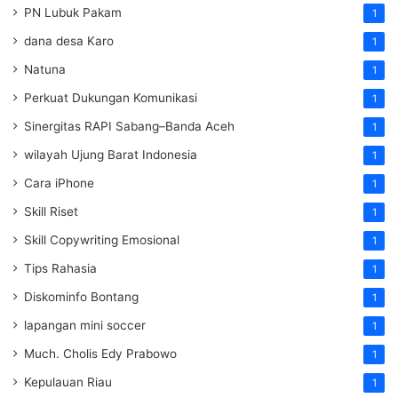
PN Lubuk Pakam
1
dana desa Karo
1
Natuna
1
Perkuat Dukungan Komunikasi
1
Sinergitas RAPI Sabang–Banda Aceh
1
wilayah Ujung Barat Indonesia
1
Cara iPhone
1
Skill Riset
1
Skill Copywriting Emosional
1
Tips Rahasia
1
Diskominfo Bontang
1
lapangan mini soccer
1
Much. Cholis Edy Prabowo
1
Kepulauan Riau
1