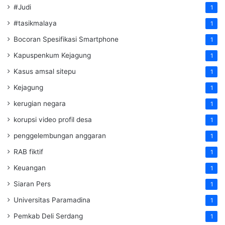
#Judi
1
#tasikmalaya
1
Bocoran Spesifikasi Smartphone
1
Kapuspenkum Kejagung
1
Kasus amsal sitepu
1
Kejagung
1
kerugian negara
1
korupsi video profil desa
1
penggelembungan anggaran
1
RAB fiktif
1
Keuangan
1
Siaran Pers
1
Universitas Paramadina
1
Pemkab Deli Serdang
1