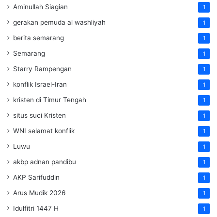
Aminullah Siagian
1
gerakan pemuda al washliyah
1
berita semarang
1
Semarang
1
Starry Rampengan
1
konflik Israel-Iran
1
kristen di Timur Tengah
1
situs suci Kristen
1
WNI selamat konflik
1
Luwu
1
akbp adnan pandibu
1
AKP Sarifuddin
1
Arus Mudik 2026
1
Idulfitri 1447 H
1