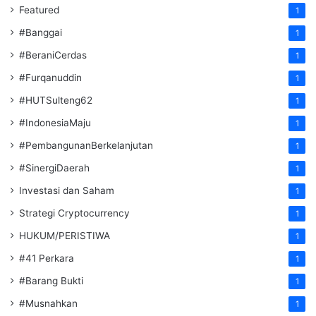
Featured
1
#Banggai
1
#BeraniCerdas
1
#Furqanuddin
1
#HUTSulteng62
1
#IndonesiaMaju
1
#PembangunanBerkelanjutan
1
#SinergiDaerah
1
Investasi dan Saham
1
Strategi Cryptocurrency
1
HUKUM/PERISTIWA
1
#41 Perkara
1
#Barang Bukti
1
#Musnahkan
1