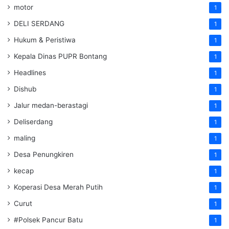
motor
1
DELI SERDANG
1
Hukum & Peristiwa
1
Kepala Dinas PUPR Bontang
1
Headlines
1
Dishub
1
Jalur medan-berastagi
1
Deliserdang
1
maling
1
Desa Penungkiren
1
kecap
1
Koperasi Desa Merah Putih
1
Curut
1
#Polsek Pancur Batu
1