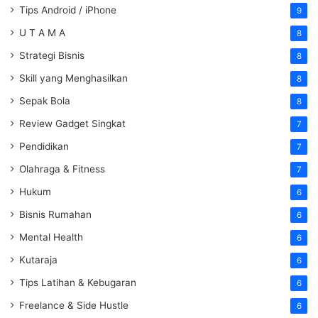
Tips Android / iPhone
9
U T A M A
8
Strategi Bisnis
8
Skill yang Menghasilkan
8
Sepak Bola
8
Review Gadget Singkat
7
Pendidikan
7
Olahraga & Fitness
7
Hukum
6
Bisnis Rumahan
6
Mental Health
6
Kutaraja
6
Tips Latihan & Kebugaran
6
Freelance & Side Hustle
6