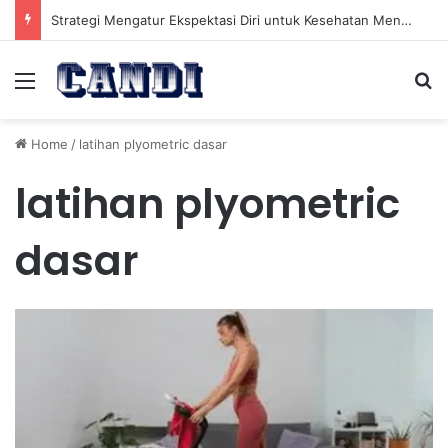
Strategi Mengatur Ekspektasi Diri untuk Kesehatan Mental yang Lebih Seimbang
Menu
Se
Home
/
latihan plyometric dasar
latihan plyometric
dasar