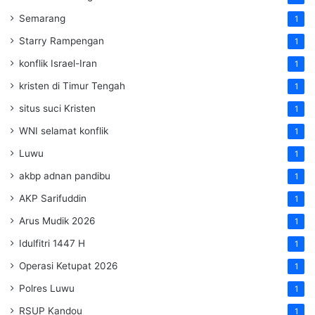
Semarang
1
Starry Rampengan
1
konflik Israel-Iran
1
kristen di Timur Tengah
1
situs suci Kristen
1
WNI selamat konflik
1
Luwu
1
akbp adnan pandibu
1
AKP Sarifuddin
1
Arus Mudik 2026
1
Idulfitri 1447 H
1
Operasi Ketupat 2026
1
Polres Luwu
1
RSUP Kandou
1