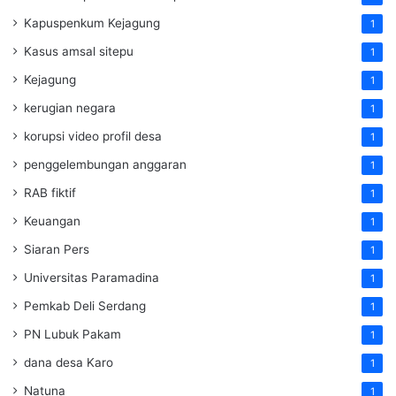
Kapuspenkum Kejagung
1
Kasus amsal sitepu
1
Kejagung
1
kerugian negara
1
korupsi video profil desa
1
penggelembungan anggaran
1
RAB fiktif
1
Keuangan
1
Siaran Pers
1
Universitas Paramadina
1
Pemkab Deli Serdang
1
PN Lubuk Pakam
1
dana desa Karo
1
Natuna
1