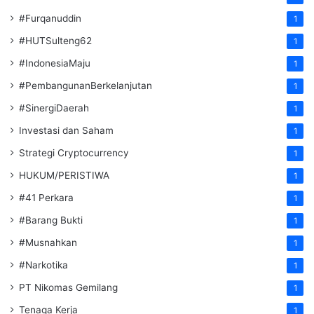
#Furqanuddin
1
#HUTSulteng62
1
#IndonesiaMaju
1
#PembangunanBerkelanjutan
1
#SinergiDaerah
1
Investasi dan Saham
1
Strategi Cryptocurrency
1
HUKUM/PERISTIWA
1
#41 Perkara
1
#Barang Bukti
1
#Musnahkan
1
#Narkotika
1
PT Nikomas Gemilang
1
Tenaga Kerja
1