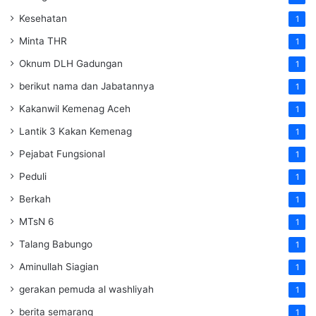
Kesehatan
1
Minta THR
1
Oknum DLH Gadungan
1
berikut nama dan Jabatannya
1
Kakanwil Kemenag Aceh
1
Lantik 3 Kakan Kemenag
1
Pejabat Fungsional
1
Peduli
1
Berkah
1
MTsN 6
1
Talang Babungo
1
Aminullah Siagian
1
gerakan pemuda al washliyah
1
berita semarang
1