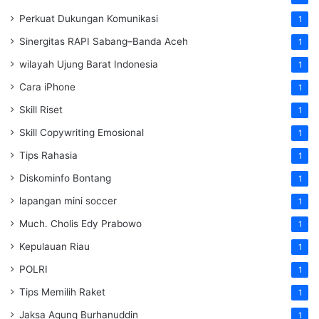
Perkuat Dukungan Komunikasi
1
Sinergitas RAPI Sabang–Banda Aceh
1
wilayah Ujung Barat Indonesia
1
Cara iPhone
1
Skill Riset
1
Skill Copywriting Emosional
1
Tips Rahasia
1
Diskominfo Bontang
1
lapangan mini soccer
1
Much. Cholis Edy Prabowo
1
Kepulauan Riau
1
POLRI
1
Tips Memilih Raket
1
Jaksa Agung Burhanuddin
1