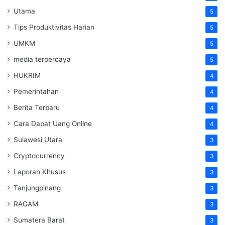
Utama
5
Tips Produktivitas Harian
5
UMKM
5
media terpercaya
5
HUKRIM
4
Pemerintahan
4
Berita Terbaru
4
Cara Dapat Uang Online
4
Sulawesi Utara
3
Cryptocurrency
3
Laporan Khusus
3
Tanjungpinang
3
RAGAM
3
Sumatera Barat
3