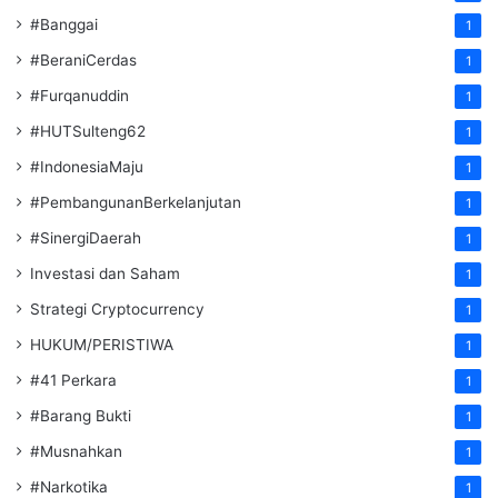
#Banggai
1
#BeraniCerdas
1
#Furqanuddin
1
#HUTSulteng62
1
#IndonesiaMaju
1
#PembangunanBerkelanjutan
1
#SinergiDaerah
1
Investasi dan Saham
1
Strategi Cryptocurrency
1
HUKUM/PERISTIWA
1
#41 Perkara
1
#Barang Bukti
1
#Musnahkan
1
#Narkotika
1