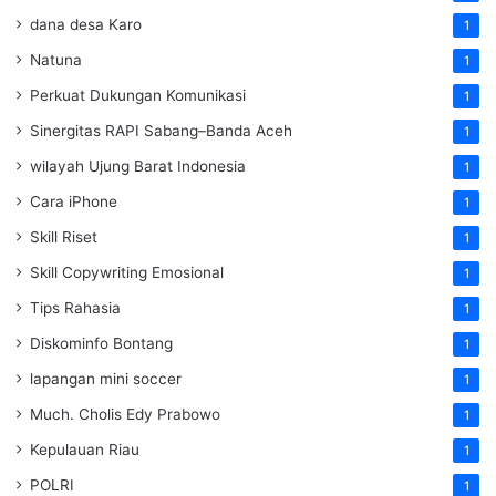
dana desa Karo
1
Natuna
1
Perkuat Dukungan Komunikasi
1
Sinergitas RAPI Sabang–Banda Aceh
1
wilayah Ujung Barat Indonesia
1
Cara iPhone
1
Skill Riset
1
Skill Copywriting Emosional
1
Tips Rahasia
1
Diskominfo Bontang
1
lapangan mini soccer
1
Much. Cholis Edy Prabowo
1
Kepulauan Riau
1
POLRI
1