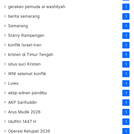
gerakan pemuda al washliyah
1
berita semarang
1
Semarang
1
Starry Rampengan
1
konflik Israel-Iran
1
kristen di Timur Tengah
1
situs suci Kristen
1
WNI selamat konflik
1
Luwu
1
akbp adnan pandibu
1
AKP Sarifuddin
1
Arus Mudik 2026
1
Idulfitri 1447 H
1
Operasi Ketupat 2026
1