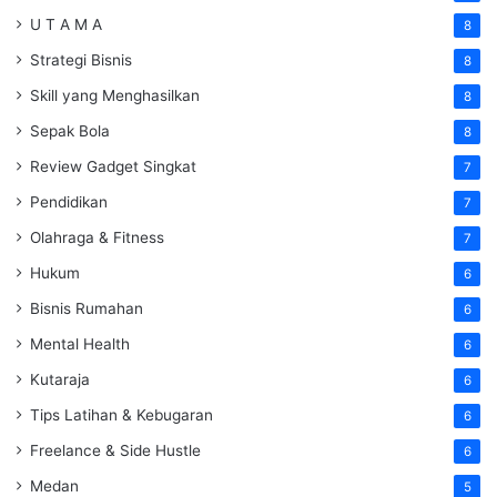
U T A M A
8
Strategi Bisnis
8
Skill yang Menghasilkan
8
Sepak Bola
8
Review Gadget Singkat
7
Pendidikan
7
Olahraga & Fitness
7
Hukum
6
Bisnis Rumahan
6
Mental Health
6
Kutaraja
6
Tips Latihan & Kebugaran
6
Freelance & Side Hustle
6
Medan
5