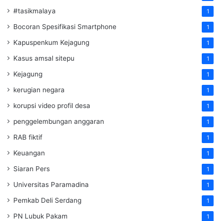
#tasikmalaya
1
Bocoran Spesifikasi Smartphone
1
Kapuspenkum Kejagung
1
Kasus amsal sitepu
1
Kejagung
1
kerugian negara
1
korupsi video profil desa
1
penggelembungan anggaran
1
RAB fiktif
1
Keuangan
1
Siaran Pers
1
Universitas Paramadina
1
Pemkab Deli Serdang
1
PN Lubuk Pakam
1