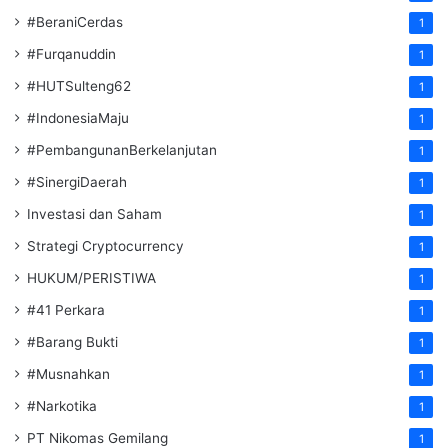
#BeraniCerdas
1
#Furqanuddin
1
#HUTSulteng62
1
#IndonesiaMaju
1
#PembangunanBerkelanjutan
1
#SinergiDaerah
1
Investasi dan Saham
1
Strategi Cryptocurrency
1
HUKUM/PERISTIWA
1
#41 Perkara
1
#Barang Bukti
1
#Musnahkan
1
#Narkotika
1
PT Nikomas Gemilang
1