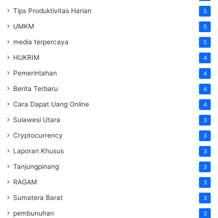
Tips Produktivitas Harian
5
UMKM
5
media terpercaya
5
HUKRIM
4
Pemerintahan
4
Berita Terbaru
4
Cara Dapat Uang Online
4
Sulawesi Utara
3
Cryptocurrency
3
Laporan Khusus
3
Tanjungpinang
3
RAGAM
3
Sumatera Barat
3
pembunuhan
3