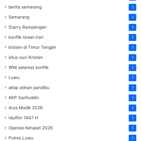
berita semarang
1
Semarang
1
Starry Rampengan
1
konflik Israel-Iran
1
kristen di Timur Tengah
1
situs suci Kristen
1
WNI selamat konflik
1
Luwu
1
akbp adnan pandibu
1
AKP Sarifuddin
1
Arus Mudik 2026
1
Idulfitri 1447 H
1
Operasi Ketupat 2026
1
Polres Luwu
1