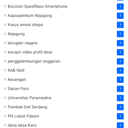
Bocoran Spesifikasi Smartphone
1
Kapuspenkum Kejagung
1
Kasus amsal sitepu
1
Kejagung
1
kerugian negara
1
korupsi video profil desa
1
penggelembungan anggaran
1
RAB fiktif
1
Keuangan
1
Siaran Pers
1
Universitas Paramadina
1
Pemkab Deli Serdang
1
PN Lubuk Pakam
1
dana desa Karo
1