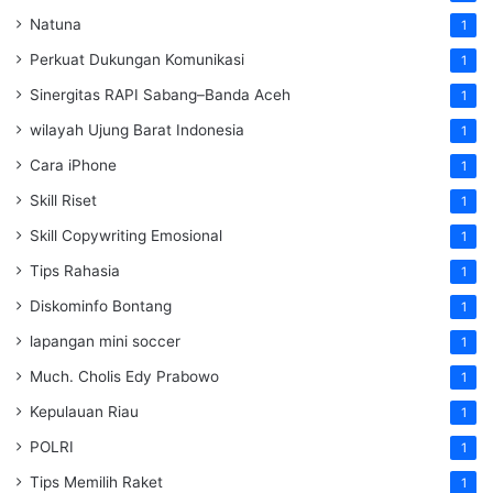
Natuna
1
Perkuat Dukungan Komunikasi
1
Sinergitas RAPI Sabang–Banda Aceh
1
wilayah Ujung Barat Indonesia
1
Cara iPhone
1
Skill Riset
1
Skill Copywriting Emosional
1
Tips Rahasia
1
Diskominfo Bontang
1
lapangan mini soccer
1
Much. Cholis Edy Prabowo
1
Kepulauan Riau
1
POLRI
1
Tips Memilih Raket
1