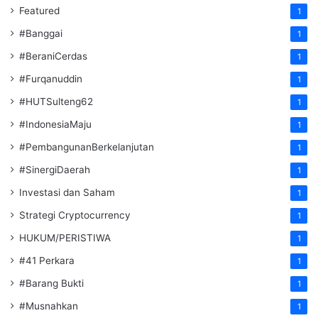
Featured
1
#Banggai
1
#BeraniCerdas
1
#Furqanuddin
1
#HUTSulteng62
1
#IndonesiaMaju
1
#PembangunanBerkelanjutan
1
#SinergiDaerah
1
Investasi dan Saham
1
Strategi Cryptocurrency
1
HUKUM/PERISTIWA
1
#41 Perkara
1
#Barang Bukti
1
#Musnahkan
1