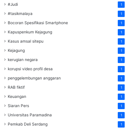
#Judi
1
#tasikmalaya
1
Bocoran Spesifikasi Smartphone
1
Kapuspenkum Kejagung
1
Kasus amsal sitepu
1
Kejagung
1
kerugian negara
1
korupsi video profil desa
1
penggelembungan anggaran
1
RAB fiktif
1
Keuangan
1
Siaran Pers
1
Universitas Paramadina
1
Pemkab Deli Serdang
1