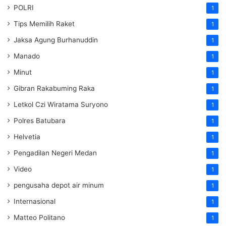
POLRI
1
Tips Memilih Raket
1
Jaksa Agung Burhanuddin
1
Manado
1
Minut
1
Gibran Rakabuming Raka
1
Letkol Czi Wiratama Suryono
1
Polres Batubara
1
Helvetia
1
Pengadilan Negeri Medan
1
Video
1
pengusaha depot air minum
1
Internasional
1
Matteo Politano
1