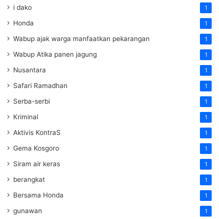
i dako
1
Honda
1
Wabup ajak warga manfaatkan pekarangan
1
Wabup Atika panen jagung
1
Nusantara
1
Safari Ramadhan
1
Serba-serbi
1
Kriminal
1
Aktivis KontraS
1
Gema Kosgoro
1
Siram air keras
1
berangkat
1
Bersama Honda
1
gunawan
1