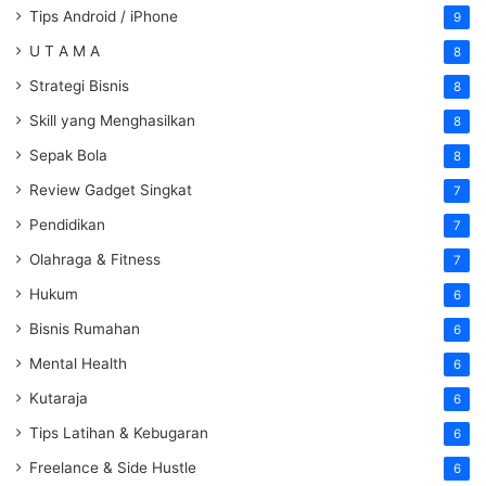
Tips Android / iPhone
9
U T A M A
8
Strategi Bisnis
8
Skill yang Menghasilkan
8
Sepak Bola
8
Review Gadget Singkat
7
Pendidikan
7
Olahraga & Fitness
7
Hukum
6
Bisnis Rumahan
6
Mental Health
6
Kutaraja
6
Tips Latihan & Kebugaran
6
Freelance & Side Hustle
6