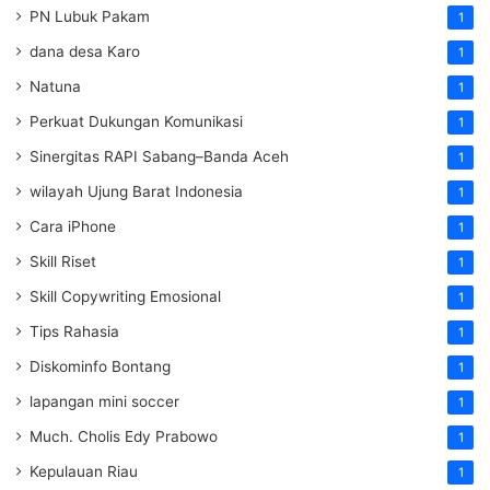
PN Lubuk Pakam
1
dana desa Karo
1
Natuna
1
Perkuat Dukungan Komunikasi
1
Sinergitas RAPI Sabang–Banda Aceh
1
wilayah Ujung Barat Indonesia
1
Cara iPhone
1
Skill Riset
1
Skill Copywriting Emosional
1
Tips Rahasia
1
Diskominfo Bontang
1
lapangan mini soccer
1
Much. Cholis Edy Prabowo
1
Kepulauan Riau
1