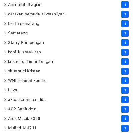
Aminullah Siagian
1
gerakan pemuda al washliyah
1
berita semarang
1
Semarang
1
Starry Rampengan
1
konflik Israel-Iran
1
kristen di Timur Tengah
1
situs suci Kristen
1
WNI selamat konflik
1
Luwu
1
akbp adnan pandibu
1
AKP Sarifuddin
1
Arus Mudik 2026
1
Idulfitri 1447 H
1