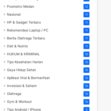
Posmetro Medan
12
Nasional
11
HP & Gadget Terbaru
11
Rekomendasi Laptop / PC
11
Berita Olahraga Terbaru
11
Diet & Nutrisi
11
HUKUM & KRIMINAL
10
Tips Kesehatan Harian
10
Gaya Hidup Sehat
10
Aplikasi Viral & Bermanfaat
10
Investasi & Saham
10
Olahraga
10
Gym & Workout
10
Tips Android / iPhone
9