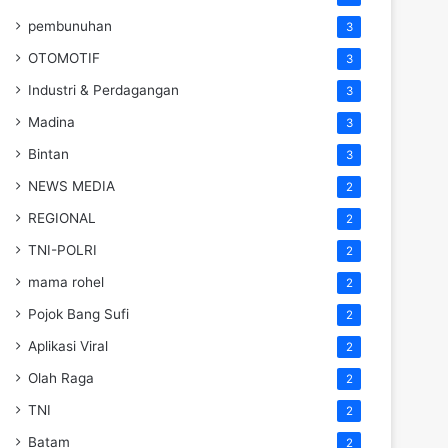
pembunuhan
3
OTOMOTIF
3
Industri & Perdagangan
3
Madina
3
Bintan
3
NEWS MEDIA
2
REGIONAL
2
TNI-POLRI
2
mama rohel
2
Pojok Bang Sufi
2
Aplikasi Viral
2
Olah Raga
2
TNI
2
Batam
2