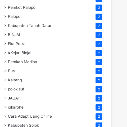
Pemkot Palopo
2
Palopo
2
Kabupaten Tanah Datar
2
BINJAI
2
Eka Putra
2
#Kejari Binjai
2
Pemkab Madina
2
Bus
2
Kalteng
2
pojok sufi
2
JAGAT
2
cikarohel
2
Cara Adapt Uang Online
2
Kabupaten Solok
2