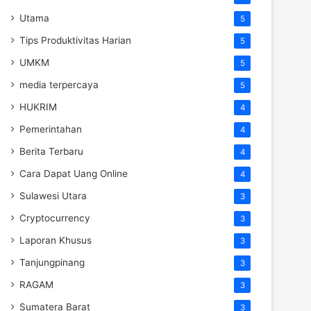
Utama
5
Tips Produktivitas Harian
5
UMKM
5
media terpercaya
5
HUKRIM
4
Pemerintahan
4
Berita Terbaru
4
Cara Dapat Uang Online
4
Sulawesi Utara
3
Cryptocurrency
3
Laporan Khusus
3
Tanjungpinang
3
RAGAM
3
Sumatera Barat
3