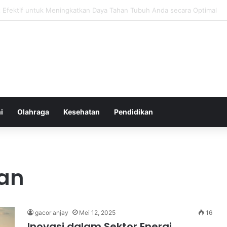
atur Ekspektasi Diri untuk Kesehatan Mental yang Lebih Seimbang
i
Olahraga
Kesehatan
Pendidikan
gan
gacor anjay
Mei 12, 2025
16
Inovasi dalam Sektor Energi