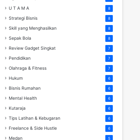
U T A M A
8
Strategi Bisnis
8
Skill yang Menghasilkan
8
Sepak Bola
8
Review Gadget Singkat
7
Pendidikan
7
Olahraga & Fitness
7
Hukum
6
Bisnis Rumahan
6
Mental Health
6
Kutaraja
6
Tips Latihan & Kebugaran
6
Freelance & Side Hustle
6
Medan
5