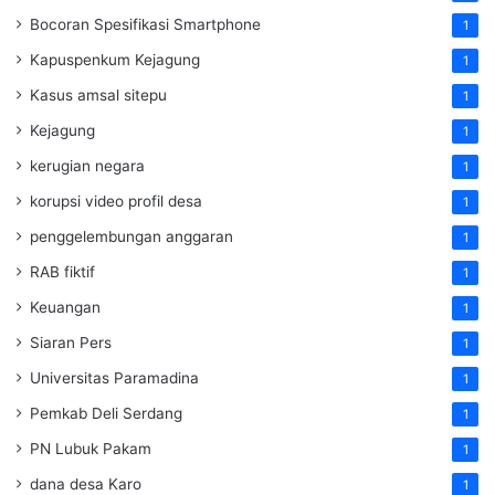
Bocoran Spesifikasi Smartphone
1
Kapuspenkum Kejagung
1
Kasus amsal sitepu
1
Kejagung
1
kerugian negara
1
korupsi video profil desa
1
penggelembungan anggaran
1
RAB fiktif
1
Keuangan
1
Siaran Pers
1
Universitas Paramadina
1
Pemkab Deli Serdang
1
PN Lubuk Pakam
1
dana desa Karo
1