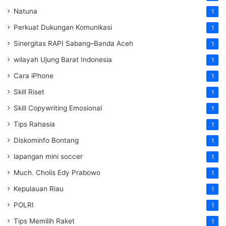
Natuna
1
Perkuat Dukungan Komunikasi
1
Sinergitas RAPI Sabang–Banda Aceh
1
wilayah Ujung Barat Indonesia
1
Cara iPhone
1
Skill Riset
1
Skill Copywriting Emosional
1
Tips Rahasia
1
Diskominfo Bontang
1
lapangan mini soccer
1
Much. Cholis Edy Prabowo
1
Kepulauan Riau
1
POLRI
1
Tips Memilih Raket
1