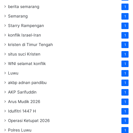
berita semarang
1
Semarang
1
Starry Rampengan
1
konflik Israel-Iran
1
kristen di Timur Tengah
1
situs suci Kristen
1
WNI selamat konflik
1
Luwu
1
akbp adnan pandibu
1
AKP Sarifuddin
1
Arus Mudik 2026
1
Idulfitri 1447 H
1
Operasi Ketupat 2026
1
Polres Luwu
1