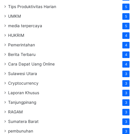
Tips Produktivitas Harian
5
UMKM
5
media terpercaya
5
HUKRIM
4
Pemerintahan
4
Berita Terbaru
4
Cara Dapat Uang Online
4
Sulawesi Utara
3
Cryptocurrency
3
Laporan Khusus
3
Tanjungpinang
3
RAGAM
3
Sumatera Barat
3
pembunuhan
3