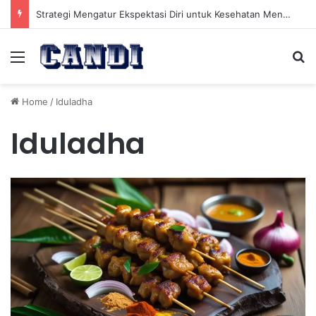
Strategi Mengatur Ekspektasi Diri untuk Kesehatan Mental yang Lebih Seimbang
Menu
Se
Home
/
Iduladha
Iduladha