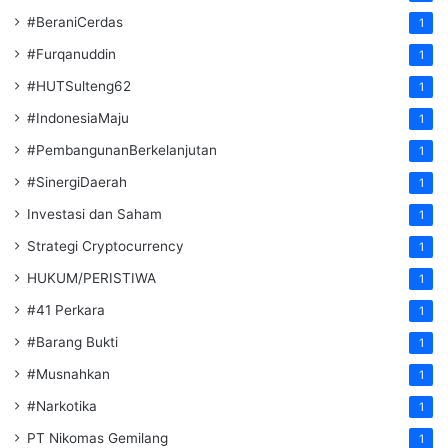
#BeraniCerdas
1
#Furqanuddin
1
#HUTSulteng62
1
#IndonesiaMaju
1
#PembangunanBerkelanjutan
1
#SinergiDaerah
1
Investasi dan Saham
1
Strategi Cryptocurrency
1
HUKUM/PERISTIWA
1
#41 Perkara
1
#Barang Bukti
1
#Musnahkan
1
#Narkotika
1
PT Nikomas Gemilang
1