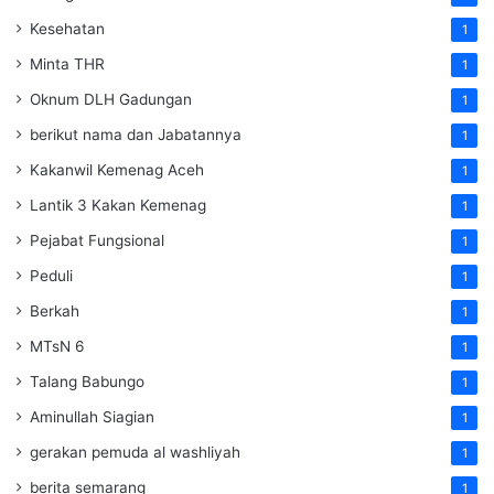
Kesehatan
1
Minta THR
1
Oknum DLH Gadungan
1
berikut nama dan Jabatannya
1
Kakanwil Kemenag Aceh
1
Lantik 3 Kakan Kemenag
1
Pejabat Fungsional
1
Peduli
1
Berkah
1
MTsN 6
1
Talang Babungo
1
Aminullah Siagian
1
gerakan pemuda al washliyah
1
berita semarang
1