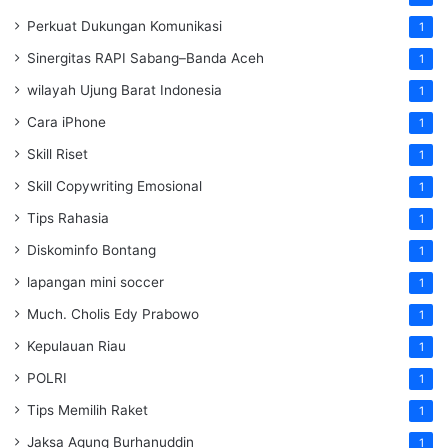
Perkuat Dukungan Komunikasi
1
Sinergitas RAPI Sabang–Banda Aceh
1
wilayah Ujung Barat Indonesia
1
Cara iPhone
1
Skill Riset
1
Skill Copywriting Emosional
1
Tips Rahasia
1
Diskominfo Bontang
1
lapangan mini soccer
1
Much. Cholis Edy Prabowo
1
Kepulauan Riau
1
POLRI
1
Tips Memilih Raket
1
Jaksa Agung Burhanuddin
1