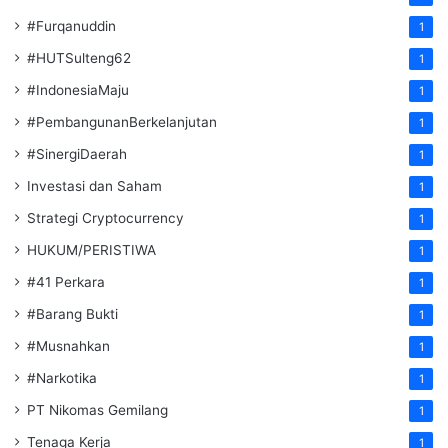
#Furqanuddin
1
#HUTSulteng62
1
#IndonesiaMaju
1
#PembangunanBerkelanjutan
1
#SinergiDaerah
1
Investasi dan Saham
1
Strategi Cryptocurrency
1
HUKUM/PERISTIWA
1
#41 Perkara
1
#Barang Bukti
1
#Musnahkan
1
#Narkotika
1
PT Nikomas Gemilang
1
Tenaga Kerja
1