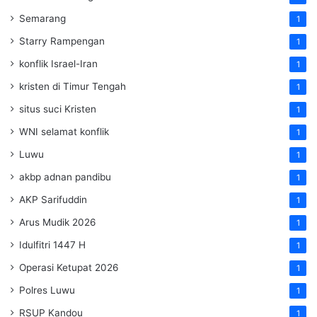
Semarang
1
Starry Rampengan
1
konflik Israel-Iran
1
kristen di Timur Tengah
1
situs suci Kristen
1
WNI selamat konflik
1
Luwu
1
akbp adnan pandibu
1
AKP Sarifuddin
1
Arus Mudik 2026
1
Idulfitri 1447 H
1
Operasi Ketupat 2026
1
Polres Luwu
1
RSUP Kandou
1