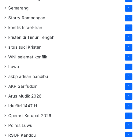
Semarang
1
Starry Rampengan
1
konflik Israel-Iran
1
kristen di Timur Tengah
1
situs suci Kristen
1
WNI selamat konflik
1
Luwu
1
akbp adnan pandibu
1
AKP Sarifuddin
1
Arus Mudik 2026
1
Idulfitri 1447 H
1
Operasi Ketupat 2026
1
Polres Luwu
1
RSUP Kandou
1