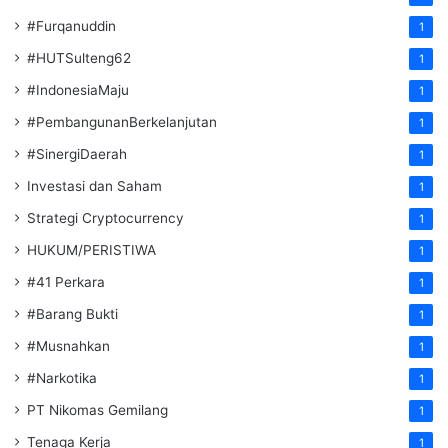
#Furqanuddin
1
#HUTSulteng62
1
#IndonesiaMaju
1
#PembangunanBerkelanjutan
1
#SinergiDaerah
1
Investasi dan Saham
1
Strategi Cryptocurrency
1
HUKUM/PERISTIWA
1
#41 Perkara
1
#Barang Bukti
1
#Musnahkan
1
#Narkotika
1
PT Nikomas Gemilang
1
Tenaga Kerja
1