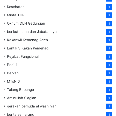
Kesehatan
1
Minta THR
1
Oknum DLH Gadungan
1
berikut nama dan Jabatannya
1
Kakanwil Kemenag Aceh
1
Lantik 3 Kakan Kemenag
1
Pejabat Fungsional
1
Peduli
1
Berkah
1
MTsN 6
1
Talang Babungo
1
Aminullah Siagian
1
gerakan pemuda al washliyah
1
berita semarang
1