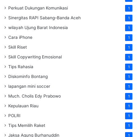
Perkuat Dukungan Komunikasi
1
Sinergitas RAPI Sabang–Banda Aceh
1
wilayah Ujung Barat Indonesia
1
Cara iPhone
1
Skill Riset
1
Skill Copywriting Emosional
1
Tips Rahasia
1
Diskominfo Bontang
1
lapangan mini soccer
1
Much. Cholis Edy Prabowo
1
Kepulauan Riau
1
POLRI
1
Tips Memilih Raket
1
Jaksa Agung Burhanuddin
1