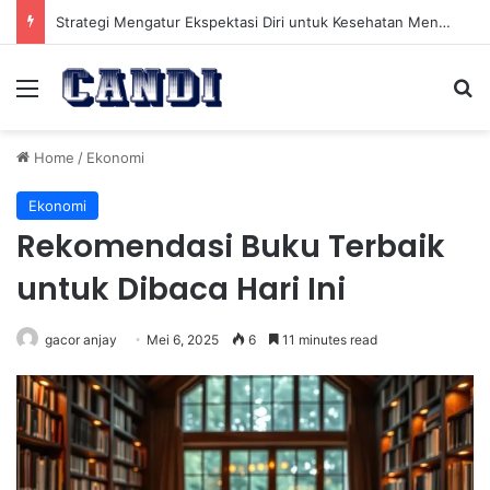
Strategi Mengatur Ekspektasi Diri untuk Kesehatan Mental yang Lebih Seimbang
Menu
Se
Home
/
Ekonomi
Ekonomi
Rekomendasi Buku Terbaik
untuk Dibaca Hari Ini
gacor anjay
Mei 6, 2025
6
11 minutes read