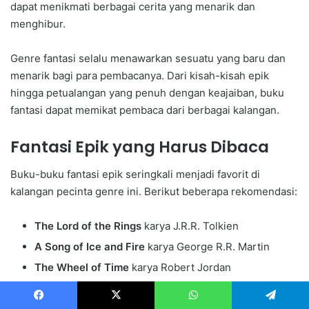
dapat menikmati berbagai cerita yang menarik dan
menghibur.
Genre fantasi selalu menawarkan sesuatu yang baru dan
menarik bagi para pembacanya. Dari kisah-kisah epik
hingga petualangan yang penuh dengan keajaiban, buku
fantasi dapat memikat pembaca dari berbagai kalangan.
Fantasi Epik yang Harus Dibaca
Buku-buku fantasi epik seringkali menjadi favorit di
kalangan pecinta genre ini. Berikut beberapa rekomendasi:
The Lord of the Rings
karya J.R.R. Tolkien
A Song of Ice and Fire
karya George R.R. Martin
The Wheel of Time
karya Robert Jordan
Buku-buku ini menawarkan cerita yang kompleks dan
Facebook
X
WhatsApp
Telegram