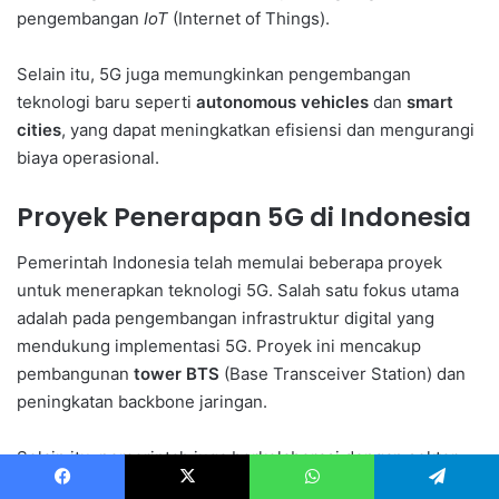
pengembangan
IoT
(Internet of Things).
Selain itu, 5G juga memungkinkan pengembangan
teknologi baru seperti
autonomous vehicles
dan
smart
cities
, yang dapat meningkatkan efisiensi dan mengurangi
biaya operasional.
Proyek Penerapan 5G di Indonesia
Pemerintah Indonesia telah memulai beberapa proyek
untuk menerapkan teknologi 5G. Salah satu fokus utama
adalah pada pengembangan infrastruktur digital yang
mendukung implementasi 5G. Proyek ini mencakup
pembangunan
tower BTS
(Base Transceiver Station) dan
peningkatan backbone jaringan.
Selain itu, pemerintah juga berkolaborasi dengan sektor
swasta untuk mempercepat adopsi 5G. Kerja sama ini
Facebook
X
WhatsApp
Telegram