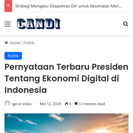
Strategi Mengatur Ekspektasi Diri untuk Kesehatan Mental yang Lebih Seimbang
Menu
Se
Home
/
Politik
Politik
Pernyataan Terbaru Presiden
Tentang Ekonomi Digital di
Indonesia
gacor anjay
Mei 12, 2025
6
13 minutes read