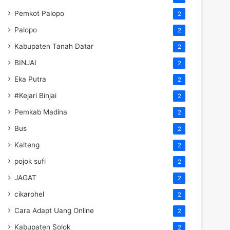
Pemkot Palopo
2
Palopo
2
Kabupaten Tanah Datar
2
BINJAI
2
Eka Putra
2
#Kejari Binjai
2
Pemkab Madina
2
Bus
2
Kalteng
2
pojok sufi
2
JAGAT
2
cikarohel
2
Cara Adapt Uang Online
2
Kabupaten Solok
2