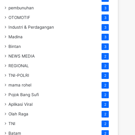
pembunuhan
3
OTOMOTIF
3
Industri & Perdagangan
3
Madina
3
Bintan
3
NEWS MEDIA
2
REGIONAL
2
TNI-POLRI
2
mama rohel
2
Pojok Bang Sufi
2
Aplikasi Viral
2
Olah Raga
2
TNI
2
Batam
2