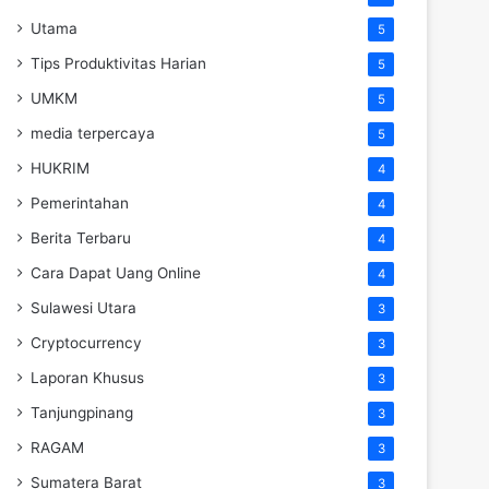
Utama
5
Tips Produktivitas Harian
5
UMKM
5
media terpercaya
5
HUKRIM
4
Pemerintahan
4
Berita Terbaru
4
Cara Dapat Uang Online
4
Sulawesi Utara
3
Cryptocurrency
3
Laporan Khusus
3
Tanjungpinang
3
RAGAM
3
Sumatera Barat
3