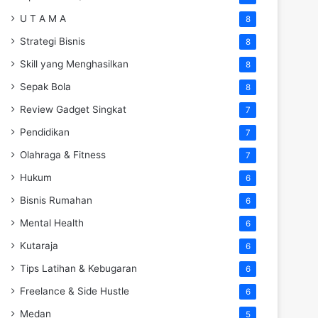
U T A M A
8
Strategi Bisnis
8
Skill yang Menghasilkan
8
Sepak Bola
8
Review Gadget Singkat
7
Pendidikan
7
Olahraga & Fitness
7
Hukum
6
Bisnis Rumahan
6
Mental Health
6
Kutaraja
6
Tips Latihan & Kebugaran
6
Freelance & Side Hustle
6
Medan
5