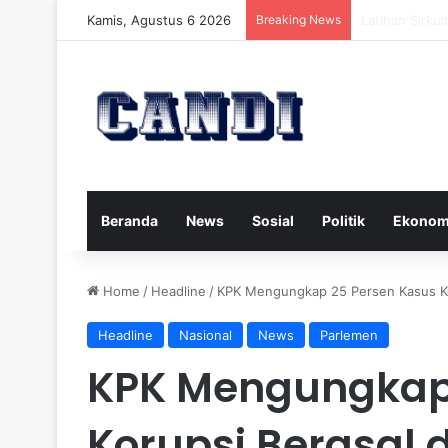
Kamis, Agustus 6 2026
Breaking News
Strategi Meng
Beranda
News
Sosial
Politik
Ekonom
Home
/
Headline
/
KPK Mengungkap 25 Persen Kasus Ko
Headline
Nasional
News
Parlemen
KPK Mengungkap 
Korupsi Berasal