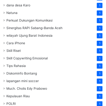
dana desa Karo
1
Natuna
1
Perkuat Dukungan Komunikasi
1
Sinergitas RAPI Sabang–Banda Aceh
1
wilayah Ujung Barat Indonesia
1
Cara iPhone
1
Skill Riset
1
Skill Copywriting Emosional
1
Tips Rahasia
1
Diskominfo Bontang
1
lapangan mini soccer
1
Much. Cholis Edy Prabowo
1
Kepulauan Riau
1
POLRI
1