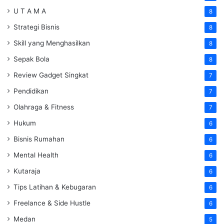
U T A M A
8
Strategi Bisnis
8
Skill yang Menghasilkan
8
Sepak Bola
8
Review Gadget Singkat
7
Pendidikan
7
Olahraga & Fitness
7
Hukum
6
Bisnis Rumahan
6
Mental Health
6
Kutaraja
6
Tips Latihan & Kebugaran
6
Freelance & Side Hustle
6
Medan
5