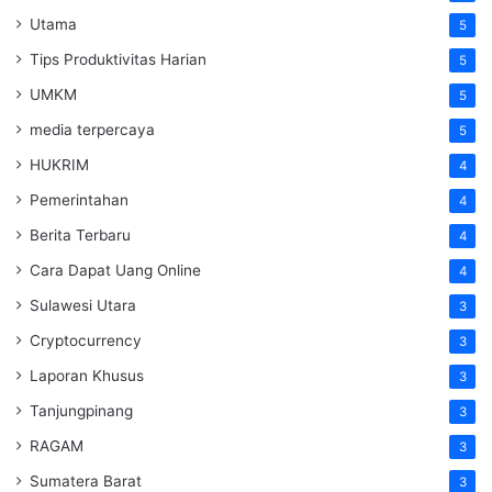
Utama
5
Tips Produktivitas Harian
5
UMKM
5
media terpercaya
5
HUKRIM
4
Pemerintahan
4
Berita Terbaru
4
Cara Dapat Uang Online
4
Sulawesi Utara
3
Cryptocurrency
3
Laporan Khusus
3
Tanjungpinang
3
RAGAM
3
Sumatera Barat
3