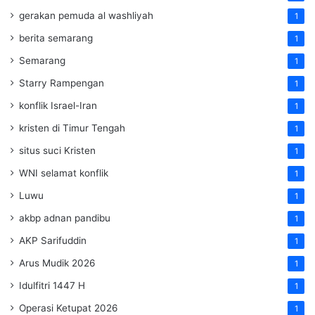
gerakan pemuda al washliyah
1
berita semarang
1
Semarang
1
Starry Rampengan
1
konflik Israel-Iran
1
kristen di Timur Tengah
1
situs suci Kristen
1
WNI selamat konflik
1
Luwu
1
akbp adnan pandibu
1
AKP Sarifuddin
1
Arus Mudik 2026
1
Idulfitri 1447 H
1
Operasi Ketupat 2026
1