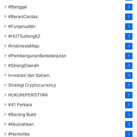
#Banggai
1
#BeraniCerdas
1
#Furqanuddin
1
#HUTSulteng62
1
#IndonesiaMaju
1
#PembangunanBerkelanjutan
1
#SinergiDaerah
1
Investasi dan Saham
1
Strategi Cryptocurrency
1
HUKUM/PERISTIWA
1
#41 Perkara
1
#Barang Bukti
1
#Musnahkan
1
#Narkotika
1