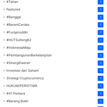
#Tahan
1
Featured
1
#Banggai
1
#BeraniCerdas
1
#Furqanuddin
1
#HUTSulteng62
1
#IndonesiaMaju
1
#PembangunanBerkelanjutan
1
#SinergiDaerah
1
Investasi dan Saham
1
Strategi Cryptocurrency
1
HUKUM/PERISTIWA
1
#41 Perkara
1
#Barang Bukti
1