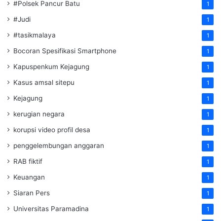
#Polsek Pancur Batu
1
#Judi
1
#tasikmalaya
1
Bocoran Spesifikasi Smartphone
1
Kapuspenkum Kejagung
1
Kasus amsal sitepu
1
Kejagung
1
kerugian negara
1
korupsi video profil desa
1
penggelembungan anggaran
1
RAB fiktif
1
Keuangan
1
Siaran Pers
1
Universitas Paramadina
1