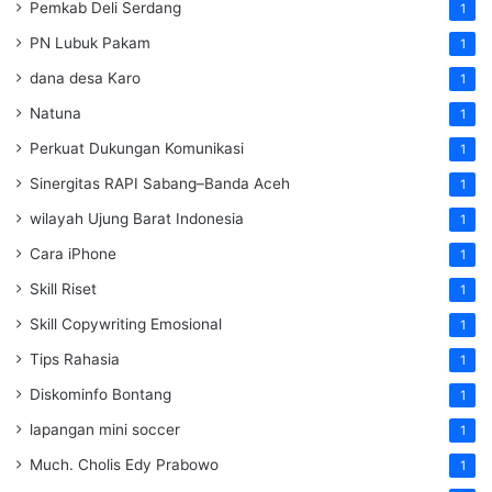
Pemkab Deli Serdang
1
PN Lubuk Pakam
1
dana desa Karo
1
Natuna
1
Perkuat Dukungan Komunikasi
1
Sinergitas RAPI Sabang–Banda Aceh
1
wilayah Ujung Barat Indonesia
1
Cara iPhone
1
Skill Riset
1
Skill Copywriting Emosional
1
Tips Rahasia
1
Diskominfo Bontang
1
lapangan mini soccer
1
Much. Cholis Edy Prabowo
1