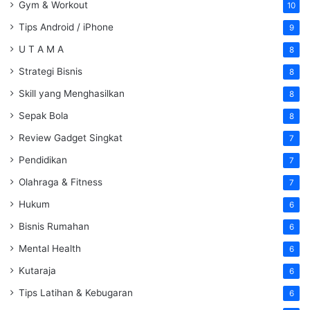
Gym & Workout
10
Tips Android / iPhone
9
U T A M A
8
Strategi Bisnis
8
Skill yang Menghasilkan
8
Sepak Bola
8
Review Gadget Singkat
7
Pendidikan
7
Olahraga & Fitness
7
Hukum
6
Bisnis Rumahan
6
Mental Health
6
Kutaraja
6
Tips Latihan & Kebugaran
6