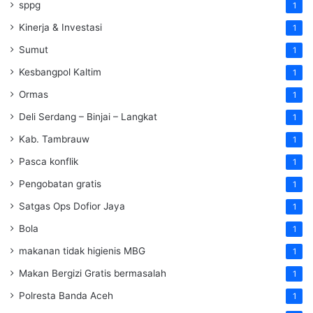
sppg
1
Kinerja & Investasi
1
Sumut
1
Kesbangpol Kaltim
1
Ormas
1
Deli Serdang – Binjai – Langkat
1
Kab. Tambrauw
1
Pasca konflik
1
Pengobatan gratis
1
Satgas Ops Dofior Jaya
1
Bola
1
makanan tidak higienis MBG
1
Makan Bergizi Gratis bermasalah
1
Polresta Banda Aceh
1