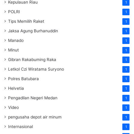
Kepulauan Riau
1
POLRI
1
Tips Memilih Raket
1
Jaksa Agung Burhanuddin
1
Manado
1
Minut
1
Gibran Rakabuming Raka
1
Letkol Czi Wiratama Suryono
1
Polres Batubara
1
Helvetia
1
Pengadilan Negeri Medan
1
Video
1
pengusaha depot air minum
1
Internasional
1