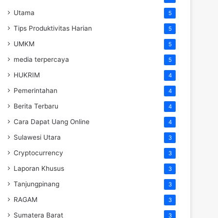
Utama
5
Tips Produktivitas Harian
5
UMKM
5
media terpercaya
5
HUKRIM
4
Pemerintahan
4
Berita Terbaru
4
Cara Dapat Uang Online
4
Sulawesi Utara
3
Cryptocurrency
3
Laporan Khusus
3
Tanjungpinang
3
RAGAM
3
Sumatera Barat
3