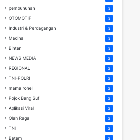
pembunuhan
3
OTOMOTIF
3
Industri & Perdagangan
3
Madina
3
Bintan
3
NEWS MEDIA
2
REGIONAL
2
TNI-POLRI
2
mama rohel
2
Pojok Bang Sufi
2
Aplikasi Viral
2
Olah Raga
2
TNI
2
Batam
2