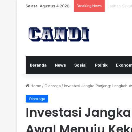
Selasa, Agustus 4 2026
Breaking News
Strategi Men
Beranda
News
Sosial
Politik
Ekonom
Home
/
Olahraga
/
Investasi Jangka Panjang: Langkah 
Olahraga
Investasi Jangka
Awal Menuju Ke