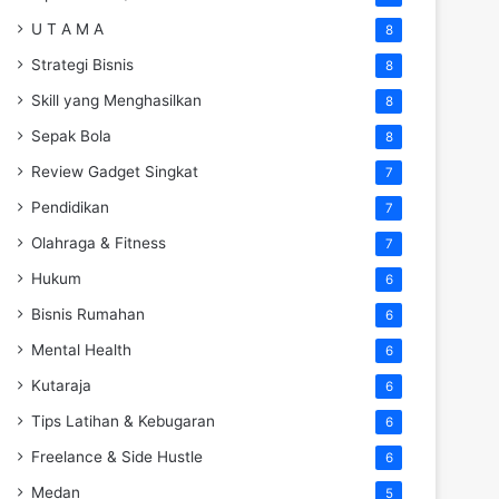
U T A M A
8
Strategi Bisnis
8
Skill yang Menghasilkan
8
Sepak Bola
8
Review Gadget Singkat
7
Pendidikan
7
Olahraga & Fitness
7
Hukum
6
Bisnis Rumahan
6
Mental Health
6
Kutaraja
6
Tips Latihan & Kebugaran
6
Freelance & Side Hustle
6
Medan
5