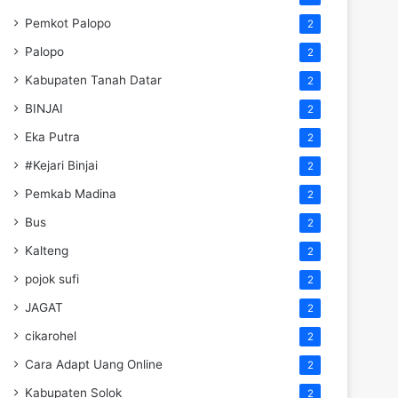
Pemkot Palopo
2
Palopo
2
Kabupaten Tanah Datar
2
BINJAI
2
Eka Putra
2
#Kejari Binjai
2
Pemkab Madina
2
Bus
2
Kalteng
2
pojok sufi
2
JAGAT
2
cikarohel
2
Cara Adapt Uang Online
2
Kabupaten Solok
2